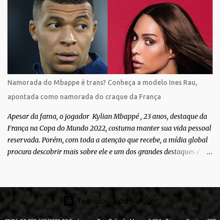
Bianca aparece ainda muito jovem e usando roupas masculinas,
após algumas fotos diferentes, ela finalmente aparece usando um
biquíni fio dental, com cabelo longo e seios. Através do Instagram,
a morena desabafou como foi passar um período da sua vida no
exército brasileiro. Segundo Bianca, ela apenas se alistou como
uma forma de provar que sua identidade de gênero não seria algo
passageiro. “Me alistei no exército porque eu sempre ouvia muito;
Namorada do Mbappe é trans? Conheça a modelo Ines Rau,
‘bota no exército para ver se vira homem’, ‘ah, esse aí não vai
apontada como namorada do craque da França
entrar no exército’… Essas coisas me fizeram entrar no exército. Eu
disse; ‘vou mostrar par...
Apesar da fama, o jogador Kylian Mbappé , 23 anos, destaque da
França na Copa do Mundo 2022, costuma manter sua vida pessoal
reservada. Porém, com toda a atenção que recebe, a mídia global
procura descobrir mais sobre ele e um dos grandes destaques é seu
status de relacionamento amoroso. Em maio deste ano, Mbappé
foi visto pela primeira vez ao lado de Inès Rau . A modelo trans,
então, passou a ser apontada como namorada do atleta. No
entanto, os dois nunca confirmaram que a relação existe. Quem é
Tecnologia do Blogger
Inès Rau? Inès Rau é uma modelo de descendência argelina