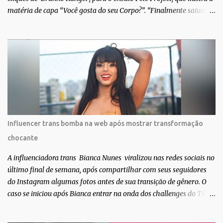
matéria de capa “Você gosta do seu Corpo?”. “Finalmente saiuuu!!!
Muita felicidade e gratidão a toda movimentação para que isso se
tornasse real. Agradeço aos lindos Bruno e Marcelo por me
convidarem para esse projeto incrível, que fala acima de tudo
sobre amor. Todo carinho do mundo para a Dri da Trip que foi a
ponte disso tudo”, escreveu Gabriela. Gabriela classificou a capa
como linda e a matéria que envolvem 180 histórias (e corpos nus)
de gente que se apaixonou pela própria pele – como
extraordinária. O Pele Projetc tem como objetivo fotografar e
expor uma diversidade de corpos nus, ressaltando a beleza das
Influencer trans bomba na web após mostrar transformação
especificidades físicas. A atriz se tornou nacionalmente conhecida
chocante
após fazer uma participação especial na novela teen Malhação, da
TV Globo. Na trama, ela inte...
A influenciadora trans Bianca Nunes viralizou nas redes sociais no
último final de semana, após compartilhar com seus seguidores
do Instagram algumas fotos antes de sua transição de gênero. O
caso se iniciou após Bianca entrar na onda dos challenges do Tik
Tok, onde mostrava sua evolução ao longo dos anos. Não demorou
muito para que o vídeo surpreendente caísse na rede. No registro,