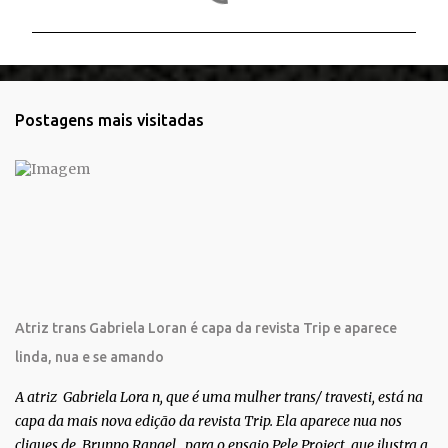
m
e
n
t
Postagens mais visitadas
á
r
i
o
s
Atriz trans Gabriela Loran é capa da revista Trip e aparece
linda, nua e se amando
A atriz Gabriela Lora n, que é uma mulher trans/ travesti, está na
capa da mais nova edição da revista Trip. Ela aparece nua nos
cliques de Brunno Rangel , para o ensaio Pele Project, que ilustra a