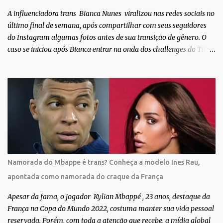
TV Globo. Na trama, ela inte...
A influenciadora trans Bianca Nunes viralizou nas redes sociais no
último final de semana, após compartilhar com seus seguidores
do Instagram algumas fotos antes de sua transição de gênero. O
caso se iniciou após Bianca entrar na onda dos challenges do Tik
Tok, onde mostrava sua evolução ao longo dos anos. Não demorou
muito para que o vídeo surpreendente caísse na rede. No registro,
Bianca aparece ainda muito jovem e usando roupas masculinas,
após algumas fotos diferentes, ela finalmente aparece usando um
biquíni fio dental, com cabelo longo e seios. Através do Instagram,
a morena desabafou como foi passar um período da sua vida no
exército brasileiro. Segundo Bianca, ela apenas se alistou como
uma forma de provar que sua identidade de gênero não seria algo
passageiro. “Me alistei no exército porque eu sempre ouvia muito;
Namorada do Mbappe é trans? Conheça a modelo Ines Rau,
‘bota no exército para ver se vira homem’, ‘ah, esse aí não vai
apontada como namorada do craque da França
entrar no exército’… Essas coisas me fizeram entrar no exército. Eu
disse; ‘vou mostrar par...
Apesar da fama, o jogador Kylian Mbappé , 23 anos, destaque da
França na Copa do Mundo 2022, costuma manter sua vida pessoal
reservada. Porém, com toda a atenção que recebe, a mídia global