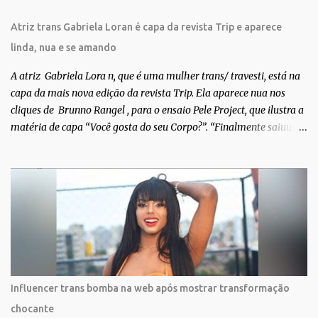
Atriz trans Gabriela Loran é capa da revista Trip e aparece
linda, nua e se amando
A atriz Gabriela Lora n, que é uma mulher trans/ travesti, está na
capa da mais nova edição da revista Trip. Ela aparece nua nos
cliques de Brunno Rangel , para o ensaio Pele Project, que ilustra a
matéria de capa “Você gosta do seu Corpo?”. “Finalmente saiuuu!!!
Muita felicidade e gratidão a toda movimentação para que isso se
tornasse real. Agradeço aos lindos Bruno e Marcelo por me
convidarem para esse projeto incrível, que fala acima de tudo
sobre amor. Todo carinho do mundo para a Dri da Trip que foi a
ponte disso tudo”, escreveu Gabriela. Gabriela classificou a capa
como linda e a matéria que envolvem 180 histórias (e corpos nus)
de gente que se apaixonou pela própria pele – como
extraordinária. O Pele Projetc tem como objetivo fotografar e
expor uma diversidade de corpos nus, ressaltando a beleza das
Influencer trans bomba na web após mostrar transformação
especificidades físicas. A atriz se tornou nacionalmente conhecida
chocante
após fazer uma participação especial na novela teen Malhação, da