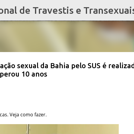
al de Travestis e Transexuai
Pular para o conteúdo principal
nação sexual da Bahia pelo SUS é realiza
sperou 10 anos
cas. Veja como fazer.