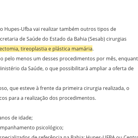
 o Hupes-Ufba vai realizar também outros tipos de
etaria de Saúde do Estado da Bahia (Sesab) cirurgias
ctomia, tireoplastia e plástica mamária
.
zado pelo menos um desses procedimentos por mês, enquant
istério da Saúde, o que possibilitará ampliar a oferta de
o, que esteve à frente da primeira cirurgia realizada, o
icos para a realização dos procedimentos.
anos de idade;
companhamento psicológico;
specializados de referência na Bahia: Hupes-UFBA ou Centr