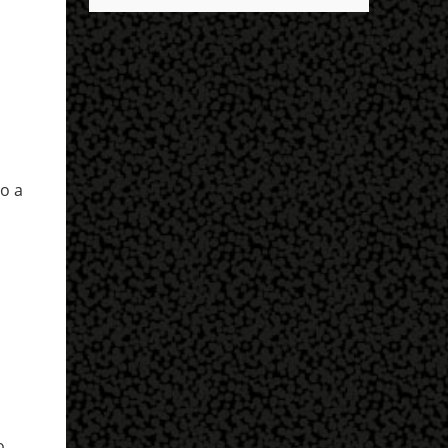
descobrir mais sobre ele e um dos grandes
entrar no exército’… Essas coisas me fizeram
destaques é seu status de relacionamento
entrar no exército. Eu disse; ‘vou mostrar
amoroso. Em maio deste ano, Mbappé foi
par...
visto pela primeira vez ao lado de Inès Rau .
A modelo trans, então, passou a ser
apontada como namorada do atleta. No
entanto, os dois nunca confirmaram que a
relação existe. Quem é Inès Rau? Inès Rau é
o a
uma modelo de descendência argelina
nascida em Paris, França. Ela ficou famosa
ao se tornar a primeira playmate trans da
Playboy , em novembro de 2017. Ela realizou
uma cirurgia de redesignação sexual aos 18
anos, mas sua identidade transgênero só se
tornou publica quando ela posou na revista
e lançou sua biografia 'Femme' , publicada
em 2018. "Eu vivi muito tempo sem falar
que era transgênero, Eu namorei muito e
quase esqueci. Eu ti...
o