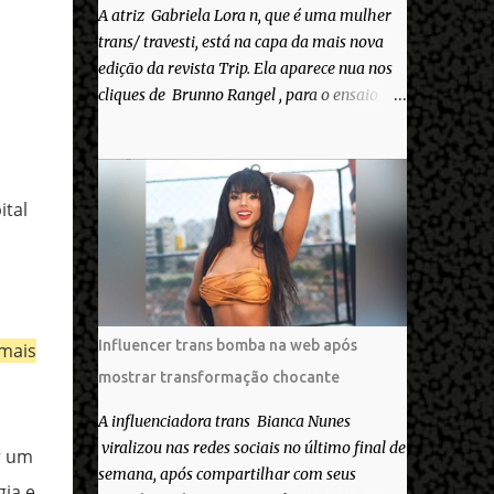
A atriz Gabriela Lora n, que é uma mulher
trans/ travesti, está na capa da mais nova
edição da revista Trip. Ela aparece nua nos
cliques de Brunno Rangel , para o ensaio
Pele Project, que ilustra a matéria de capa
“Você gosta do seu Corpo?”. “Finalmente
saiuuu!!! Muita felicidade e gratidão a toda
movimentação para que isso se tornasse
ital
real. Agradeço aos lindos Bruno e Marcelo
por me convidarem para esse projeto
incrível, que fala acima de tudo sobre amor.
Todo carinho do mundo para a Dri da Trip
que foi a ponte disso tudo”, escreveu
Influencer trans bomba na web após
 mais
Gabriela. Gabriela classificou a capa como
mostrar transformação chocante
linda e a matéria que envolvem 180
histórias (e corpos nus) de gente que se
A influenciadora trans Bianca Nunes
apaixonou pela própria pele – como
viralizou nas redes sociais no último final de
r um
extraordinária. O Pele Projetc tem como
semana, após compartilhar com seus
gia e
objetivo fotografar e expor uma diversidade