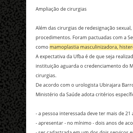
Ampliação de cirurgias
Além das cirurgias de redesignação sexual,
procedimentos. Foram pactuadas com a Secr
como
mamoplastia masculinizadora, histere
A expectativa da Ufba é de que seja reali
instituição aguarda o credenciamento do Min
cirurgias.
De acordo com o urologista Ubirajara Barros
Ministério da Saúde adota critérios específ
- a pessoa interessada deve ter mais de 21 
- apresentar - no mínimo - dois anos de a
- ser cadastrada em um dos dois serviços e