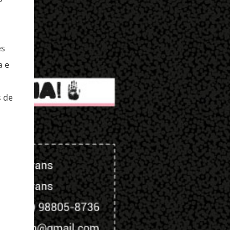
es
a e
s de