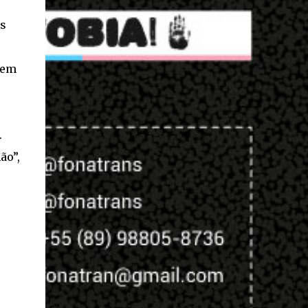
as
bem
.
ão”,