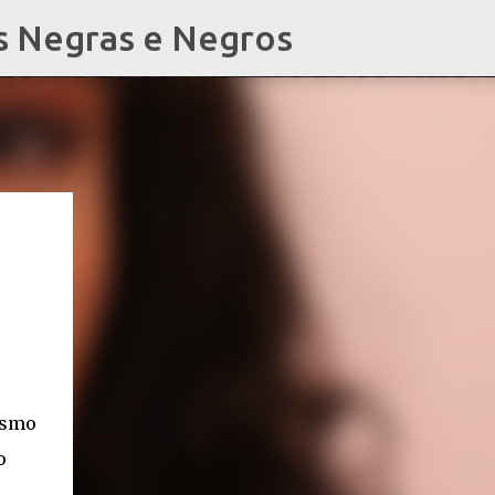
s Negras e Negros
esmo
o