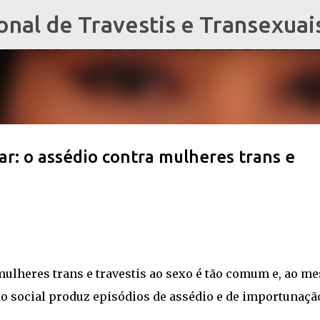
al de Travestis e Transexuai
Pular para o conteúdo principal
r: o assédio contra mulheres trans e
ulheres trans e travestis ao sexo é tão comum e, ao m
o social produz episódios de assédio e de importunaçã