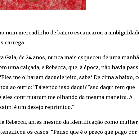
o num mercadinho de bairro escancarou a ambiguidad
is carrega.
ecca Gaia, de 24 anos, nunca mais esqueceu de uma manhã
em uma calçada, e Rebecca, que, à época, não havia pas
“Eles me olharam daquele jeito, sabe? De cima a baixo, 
ou ao outro: ‘Tá vendo isso daqui? Isso daqui tem que
que eles continuaram me olhando da mesma maneira. A
ssim: é um desejo reprimido.”
 de Rebecca, antes mesmo da identificação como mulher
ntensificou os casos. “Penso que é o preço que pago por 