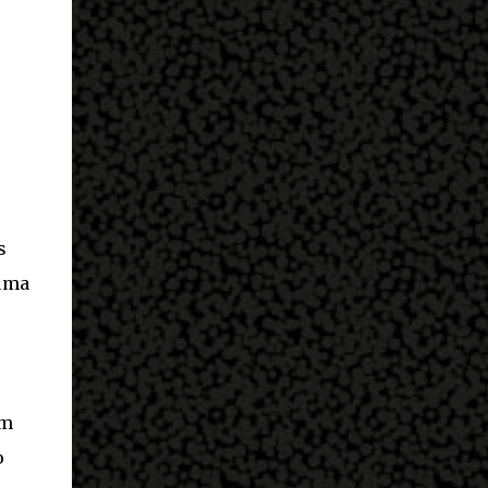
s
 uma
em
o