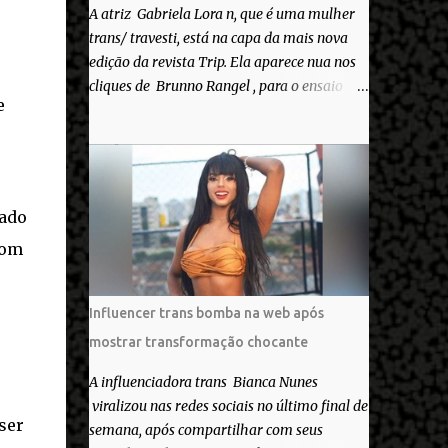
A atriz Gabriela Lora n, que é uma mulher
trans/ travesti, está na capa da mais nova
edição da revista Trip. Ela aparece nua nos
cliques de Brunno Rangel , para o ensaio
e
Pele Project, que ilustra a matéria de capa
“Você gosta do seu Corpo?”. “Finalmente
saiuuu!!! Muita felicidade e gratidão a toda
movimentação para que isso se tornasse
real. Agradeço aos lindos Bruno e Marcelo
sado
por me convidarem para esse projeto
com
incrível, que fala acima de tudo sobre amor.
Todo carinho do mundo para a Dri da Trip
que foi a ponte disso tudo”, escreveu
Influencer trans bomba na web após
Gabriela. Gabriela classificou a capa como
mostrar transformação chocante
linda e a matéria que envolvem 180
histórias (e corpos nus) de gente que se
A influenciadora trans Bianca Nunes
apaixonou pela própria pele – como
viralizou nas redes sociais no último final de
extraordinária. O Pele Projetc tem como
ser
semana, após compartilhar com seus
objetivo fotografar e expor uma diversidade