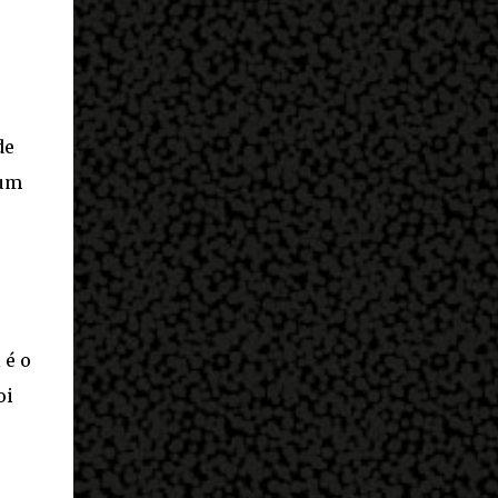
de
 um
 é o
oi