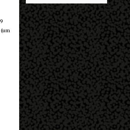
descobrir mais sobre ele e um dos grandes
entrar no exército’… Essas coisas me fizeram
destaques é seu status de relacionamento
entrar no exército. Eu disse; ‘vou mostrar
amoroso. Em maio deste ano, Mbappé foi
par...
29
visto pela primeira vez ao lado de Inès Rau .
A modelo trans, então, passou a ser
s (um
apontada como namorada do atleta. No
entanto, os dois nunca confirmaram que a
relação existe. Quem é Inès Rau? Inès Rau é
uma modelo de descendência argelina
nascida em Paris, França. Ela ficou famosa
ao se tornar a primeira playmate trans da
Playboy , em novembro de 2017. Ela realizou
uma cirurgia de redesignação sexual aos 18
anos, mas sua identidade transgênero só se
tornou publica quando ela posou na revista
e lançou sua biografia 'Femme' , publicada
em 2018. "Eu vivi muito tempo sem falar
que era transgênero, Eu namorei muito e
quase esqueci. Eu ti...