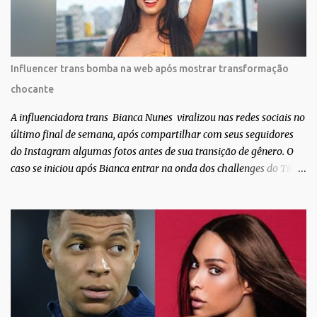
como linda e a matéria que envolvem 180 histórias (e corpos nus)
de gente que se apaixonou pela própria pele – como
extraordinária. O Pele Projetc tem como objetivo fotografar e
expor uma diversidade de corpos nus, ressaltando a beleza das
Influencer trans bomba na web após mostrar transformação
especificidades físicas. A atriz se tornou nacionalmente conhecida
chocante
após fazer uma participação especial na novela teen Malhação, da
TV Globo. Na trama, ela inte...
A influenciadora trans Bianca Nunes viralizou nas redes sociais no
último final de semana, após compartilhar com seus seguidores
do Instagram algumas fotos antes de sua transição de gênero. O
caso se iniciou após Bianca entrar na onda dos challenges do Tik
Tok, onde mostrava sua evolução ao longo dos anos. Não demorou
muito para que o vídeo surpreendente caísse na rede. No registro,
Bianca aparece ainda muito jovem e usando roupas masculinas,
após algumas fotos diferentes, ela finalmente aparece usando um
biquíni fio dental, com cabelo longo e seios. Através do Instagram,
a morena desabafou como foi passar um período da sua vida no
exército brasileiro. Segundo Bianca, ela apenas se alistou como
uma forma de provar que sua identidade de gênero não seria algo