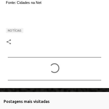
Fonte: Cidades na Net
NOTÍCIAS
C
o
m
e
n
t
Postagens mais visitadas
á