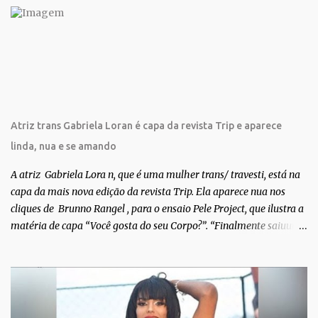
r
i
o
s
Atriz trans Gabriela Loran é capa da revista Trip e aparece
linda, nua e se amando
A atriz Gabriela Lora n, que é uma mulher trans/ travesti, está na
capa da mais nova edição da revista Trip. Ela aparece nua nos
cliques de Brunno Rangel , para o ensaio Pele Project, que ilustra a
matéria de capa “Você gosta do seu Corpo?”. “Finalmente saiuuu!!!
Muita felicidade e gratidão a toda movimentação para que isso se
tornasse real. Agradeço aos lindos Bruno e Marcelo por me
convidarem para esse projeto incrível, que fala acima de tudo
sobre amor. Todo carinho do mundo para a Dri da Trip que foi a
ponte disso tudo”, escreveu Gabriela. Gabriela classificou a capa