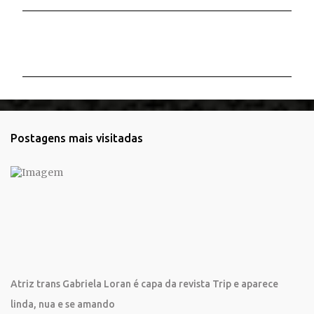
C
o
m
e
n
t
Postagens mais visitadas
á
r
i
o
s
Atriz trans Gabriela Loran é capa da revista Trip e aparece
linda, nua e se amando