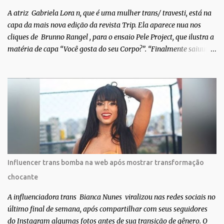
A atriz Gabriela Lora n, que é uma mulher trans/ travesti, está na
capa da mais nova edição da revista Trip. Ela aparece nua nos
cliques de Brunno Rangel , para o ensaio Pele Project, que ilustra a
matéria de capa “Você gosta do seu Corpo?”. “Finalmente saiuuu!!!
Muita felicidade e gratidão a toda movimentação para que isso se
tornasse real. Agradeço aos lindos Bruno e Marcelo por me
convidarem para esse projeto incrível, que fala acima de tudo
sobre amor. Todo carinho do mundo para a Dri da Trip que foi a
ponte disso tudo”, escreveu Gabriela. Gabriela classificou a capa
como linda e a matéria que envolvem 180 histórias (e corpos nus)
de gente que se apaixonou pela própria pele – como
extraordinária. O Pele Projetc tem como objetivo fotografar e
expor uma diversidade de corpos nus, ressaltando a beleza das
Influencer trans bomba na web após mostrar transformação
especificidades físicas. A atriz se tornou nacionalmente conhecida
chocante
após fazer uma participação especial na novela teen Malhação, da
TV Globo. Na trama, ela inte...
A influenciadora trans Bianca Nunes viralizou nas redes sociais no
último final de semana, após compartilhar com seus seguidores
do Instagram algumas fotos antes de sua transição de gênero. O