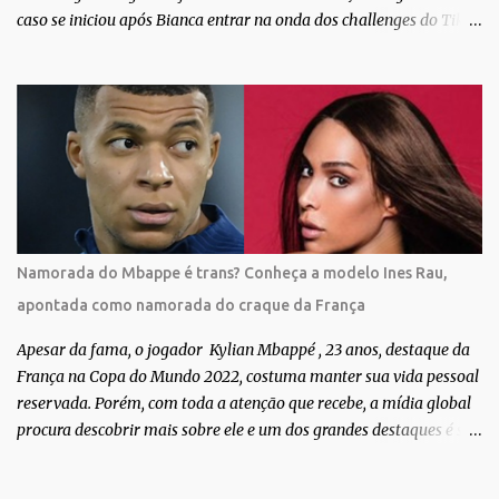
caso se iniciou após Bianca entrar na onda dos challenges do Tik
Tok, onde mostrava sua evolução ao longo dos anos. Não demorou
muito para que o vídeo surpreendente caísse na rede. No registro,
Bianca aparece ainda muito jovem e usando roupas masculinas,
após algumas fotos diferentes, ela finalmente aparece usando um
biquíni fio dental, com cabelo longo e seios. Através do Instagram,
a morena desabafou como foi passar um período da sua vida no
exército brasileiro. Segundo Bianca, ela apenas se alistou como
uma forma de provar que sua identidade de gênero não seria algo
passageiro. “Me alistei no exército porque eu sempre ouvia muito;
Namorada do Mbappe é trans? Conheça a modelo Ines Rau,
‘bota no exército para ver se vira homem’, ‘ah, esse aí não vai
apontada como namorada do craque da França
entrar no exército’… Essas coisas me fizeram entrar no exército. Eu
disse; ‘vou mostrar par...
Apesar da fama, o jogador Kylian Mbappé , 23 anos, destaque da
França na Copa do Mundo 2022, costuma manter sua vida pessoal
reservada. Porém, com toda a atenção que recebe, a mídia global
procura descobrir mais sobre ele e um dos grandes destaques é seu
status de relacionamento amoroso. Em maio deste ano, Mbappé
foi visto pela primeira vez ao lado de Inès Rau . A modelo trans,