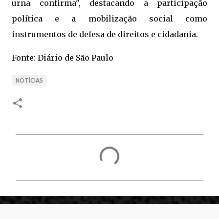
urna confirma", destacando a participação
política e a mobilização social como
instrumentos de defesa de direitos e cidadania.
Fonte: Diário de São Paulo
NOTÍCIAS
C
o
m
e
n
t