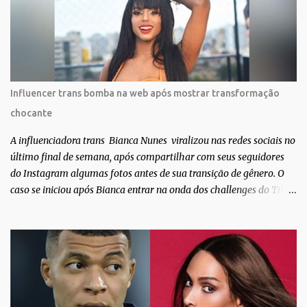
sobre amor. Todo carinho do mundo para a Dri da Trip que foi a
ponte disso tudo”, escreveu Gabriela. Gabriela classificou a capa
como linda e a matéria que envolvem 180 histórias (e corpos nus)
de gente que se apaixonou pela própria pele – como
extraordinária. O Pele Projetc tem como objetivo fotografar e
expor uma diversidade de corpos nus, ressaltando a beleza das
Influencer trans bomba na web após mostrar transformação
especificidades físicas. A atriz se tornou nacionalmente conhecida
chocante
após fazer uma participação especial na novela teen Malhação, da
TV Globo. Na trama, ela inte...
A influenciadora trans Bianca Nunes viralizou nas redes sociais no
último final de semana, após compartilhar com seus seguidores
do Instagram algumas fotos antes de sua transição de gênero. O
caso se iniciou após Bianca entrar na onda dos challenges do Tik
Tok, onde mostrava sua evolução ao longo dos anos. Não demorou
muito para que o vídeo surpreendente caísse na rede. No registro,
Bianca aparece ainda muito jovem e usando roupas masculinas,
após algumas fotos diferentes, ela finalmente aparece usando um
biquíni fio dental, com cabelo longo e seios. Através do Instagram,
a morena desabafou como foi passar um período da sua vida no
exército brasileiro. Segundo Bianca, ela apenas se alistou como