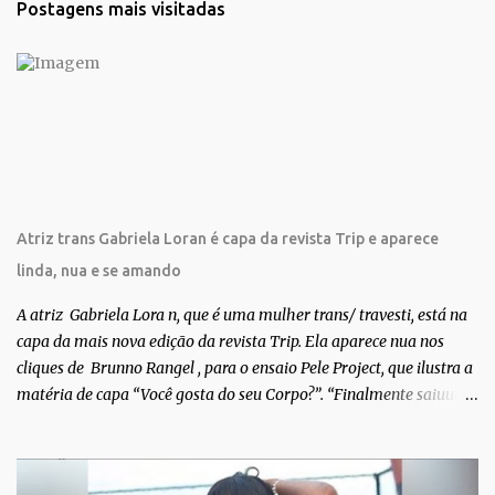
Postagens mais visitadas
á
r
i
o
s
Atriz trans Gabriela Loran é capa da revista Trip e aparece
linda, nua e se amando
A atriz Gabriela Lora n, que é uma mulher trans/ travesti, está na
capa da mais nova edição da revista Trip. Ela aparece nua nos
cliques de Brunno Rangel , para o ensaio Pele Project, que ilustra a
matéria de capa “Você gosta do seu Corpo?”. “Finalmente saiuuu!!!
Muita felicidade e gratidão a toda movimentação para que isso se
tornasse real. Agradeço aos lindos Bruno e Marcelo por me
convidarem para esse projeto incrível, que fala acima de tudo