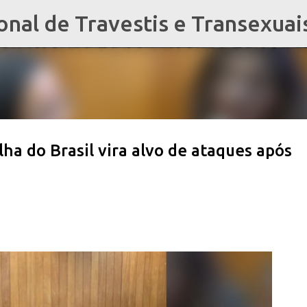
al de Travestis e Transexuai
Pular para o conteúdo principal
lha do Brasil vira alvo de ataques após