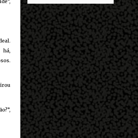
de”,
descobrir mais sobre ele e um dos grandes
entrar no exército’… Essas coisas me fizeram
destaques é seu status de relacionamento
entrar no exército. Eu disse; ‘vou mostrar
amoroso. Em maio deste ano, Mbappé foi
par...
visto pela primeira vez ao lado de Inès Rau .
A modelo trans, então, passou a ser
apontada como namorada do atleta. No
eal.
entanto, os dois nunca confirmaram que a
 há,
relação existe. Quem é Inès Rau? Inès Rau é
sos.
uma modelo de descendência argelina
nascida em Paris, França. Ela ficou famosa
ao se tornar a primeira playmate trans da
Playboy , em novembro de 2017. Ela realizou
virou
uma cirurgia de redesignação sexual aos 18
anos, mas sua identidade transgênero só se
tornou publica quando ela posou na revista
ão?”,
e lançou sua biografia 'Femme' , publicada
em 2018. "Eu vivi muito tempo sem falar
que era transgênero, Eu namorei muito e
quase esqueci. Eu ti...