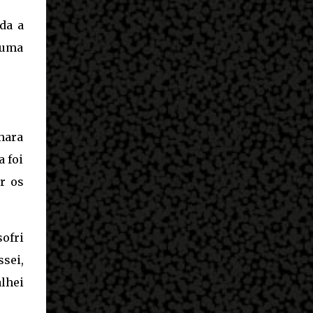
da a
 uma
mara
a foi
r os
sofri
ssei,
lhei