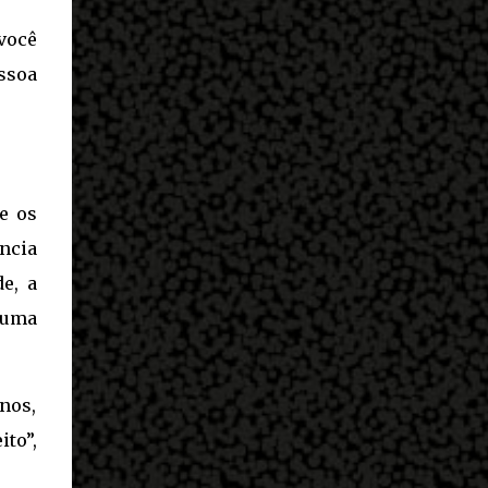
 você
ssoa
e os
ncia
e, a
m uma
nos,
to”,