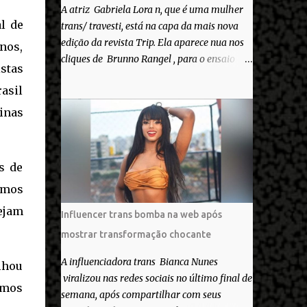
A atriz Gabriela Lora n, que é uma mulher
l de
trans/ travesti, está na capa da mais nova
edição da revista Trip. Ela aparece nua nos
anos,
cliques de Brunno Rangel , para o ensaio
stas
Pele Project, que ilustra a matéria de capa
asil
“Você gosta do seu Corpo?”. “Finalmente
saiuuu!!! Muita felicidade e gratidão a toda
inas
movimentação para que isso se tornasse
real. Agradeço aos lindos Bruno e Marcelo
por me convidarem para esse projeto
s de
incrível, que fala acima de tudo sobre amor.
imos
Todo carinho do mundo para a Dri da Trip
que foi a ponte disso tudo”, escreveu
ejam
Influencer trans bomba na web após
Gabriela. Gabriela classificou a capa como
mostrar transformação chocante
linda e a matéria que envolvem 180
histórias (e corpos nus) de gente que se
A influenciadora trans Bianca Nunes
lhou
apaixonou pela própria pele – como
viralizou nas redes sociais no último final de
imos
extraordinária. O Pele Projetc tem como
semana, após compartilhar com seus
objetivo fotografar e expor uma diversidade