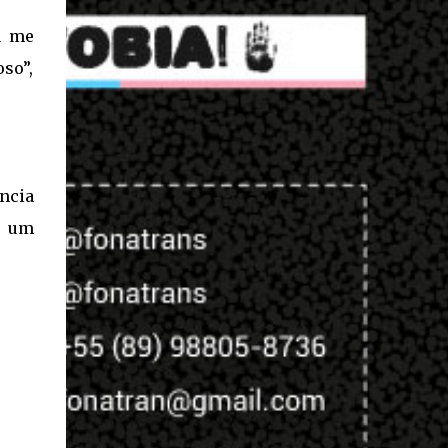
á me
so”,
ncia
e um