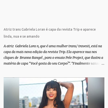
o
s
Atriz trans Gabriela Loran é capa da revista Trip e aparece
linda, nua e se amando
A atriz Gabriela Lora n, que é uma mulher trans/ travesti, está na
capa da mais nova edição da revista Trip. Ela aparece nua nos
cliques de Brunno Rangel , para o ensaio Pele Project, que ilustra a
matéria de capa “Você gosta do seu Corpo?”. “Finalmente saiuuu!!!
Muita felicidade e gratidão a toda movimentação para que isso se
tornasse real. Agradeço aos lindos Bruno e Marcelo por me
convidarem para esse projeto incrível, que fala acima de tudo
sobre amor. Todo carinho do mundo para a Dri da Trip que foi a
ponte disso tudo”, escreveu Gabriela. Gabriela classificou a capa
como linda e a matéria que envolvem 180 histórias (e corpos nus)
de gente que se apaixonou pela própria pele – como