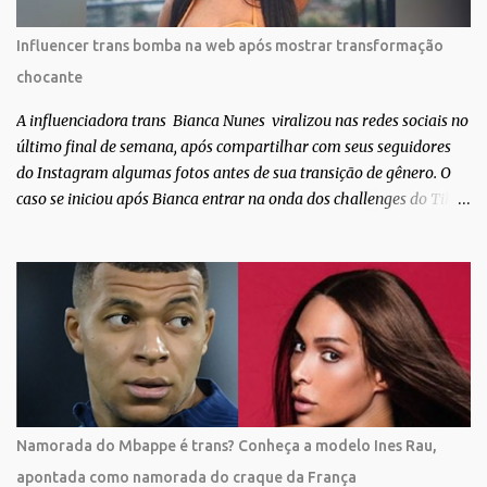
extraordinária. O Pele Projetc tem como objetivo fotografar e
expor uma diversidade de corpos nus, ressaltando a beleza das
Influencer trans bomba na web após mostrar transformação
especificidades físicas. A atriz se tornou nacionalmente conhecida
chocante
após fazer uma participação especial na novela teen Malhação, da
TV Globo. Na trama, ela inte...
A influenciadora trans Bianca Nunes viralizou nas redes sociais no
último final de semana, após compartilhar com seus seguidores
do Instagram algumas fotos antes de sua transição de gênero. O
caso se iniciou após Bianca entrar na onda dos challenges do Tik
Tok, onde mostrava sua evolução ao longo dos anos. Não demorou
muito para que o vídeo surpreendente caísse na rede. No registro,
Bianca aparece ainda muito jovem e usando roupas masculinas,
após algumas fotos diferentes, ela finalmente aparece usando um
biquíni fio dental, com cabelo longo e seios. Através do Instagram,
a morena desabafou como foi passar um período da sua vida no
exército brasileiro. Segundo Bianca, ela apenas se alistou como
uma forma de provar que sua identidade de gênero não seria algo
passageiro. “Me alistei no exército porque eu sempre ouvia muito;
Namorada do Mbappe é trans? Conheça a modelo Ines Rau,
‘bota no exército para ver se vira homem’, ‘ah, esse aí não vai
apontada como namorada do craque da França
entrar no exército’… Essas coisas me fizeram entrar no exército. Eu