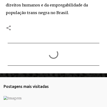
direitos humanos e da empregabilidade da
população trans negra no Brasil.
C
o
m
e
n
t
Postagens mais visitadas
á
r
i