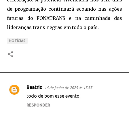
de programação continuará ecoando nas ações
futuras do FONATRANS e na caminhada das
lideranças trans negras em todo o país.
NOTÍCIAS
Beatriz
16 de junho de 2025 às 15:35
C
todo de bom esse evento.
o
RESPONDER
m
e
n