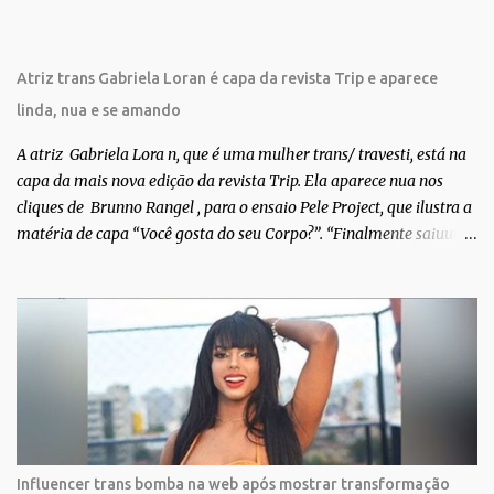
n
t
á
r
Atriz trans Gabriela Loran é capa da revista Trip e aparece
i
o
linda, nua e se amando
A atriz Gabriela Lora n, que é uma mulher trans/ travesti, está na
capa da mais nova edição da revista Trip. Ela aparece nua nos
cliques de Brunno Rangel , para o ensaio Pele Project, que ilustra a
matéria de capa “Você gosta do seu Corpo?”. “Finalmente saiuuu!!!
Muita felicidade e gratidão a toda movimentação para que isso se
tornasse real. Agradeço aos lindos Bruno e Marcelo por me
convidarem para esse projeto incrível, que fala acima de tudo
sobre amor. Todo carinho do mundo para a Dri da Trip que foi a
ponte disso tudo”, escreveu Gabriela. Gabriela classificou a capa
como linda e a matéria que envolvem 180 histórias (e corpos nus)
de gente que se apaixonou pela própria pele – como
extraordinária. O Pele Projetc tem como objetivo fotografar e
expor uma diversidade de corpos nus, ressaltando a beleza das
Influencer trans bomba na web após mostrar transformação