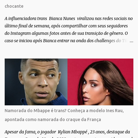
especificidades físicas. A atriz se tornou nacionalmente conhecida
chocante
após fazer uma participação especial na novela teen Malhação, da
TV Globo. Na trama, ela inte...
A influenciadora trans Bianca Nunes viralizou nas redes sociais no
último final de semana, após compartilhar com seus seguidores
do Instagram algumas fotos antes de sua transição de gênero. O
caso se iniciou após Bianca entrar na onda dos challenges do Tik
Tok, onde mostrava sua evolução ao longo dos anos. Não demorou
muito para que o vídeo surpreendente caísse na rede. No registro,
Bianca aparece ainda muito jovem e usando roupas masculinas,
após algumas fotos diferentes, ela finalmente aparece usando um
biquíni fio dental, com cabelo longo e seios. Através do Instagram,
a morena desabafou como foi passar um período da sua vida no
exército brasileiro. Segundo Bianca, ela apenas se alistou como
uma forma de provar que sua identidade de gênero não seria algo
passageiro. “Me alistei no exército porque eu sempre ouvia muito;
Namorada do Mbappe é trans? Conheça a modelo Ines Rau,
‘bota no exército para ver se vira homem’, ‘ah, esse aí não vai
apontada como namorada do craque da França
entrar no exército’… Essas coisas me fizeram entrar no exército. Eu
disse; ‘vou mostrar par...
Apesar da fama, o jogador Kylian Mbappé , 23 anos, destaque da