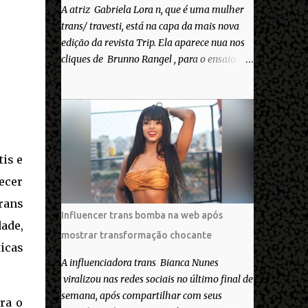
A atriz Gabriela Lora n, que é uma mulher
trans/ travesti, está na capa da mais nova
edição da revista Trip. Ela aparece nua nos
cliques de Brunno Rangel , para o ensaio
Pele Project, que ilustra a matéria de capa
“Você gosta do seu Corpo?”. “Finalmente
saiuuu!!! Muita felicidade e gratidão a toda
movimentação para que isso se tornasse
real. Agradeço aos lindos Bruno e Marcelo
por me convidarem para esse projeto
tis e
incrível, que fala acima de tudo sobre amor.
ecer
Todo carinho do mundo para a Dri da Trip
trans
que foi a ponte disso tudo”, escreveu
Influencer trans bomba na web após
Gabriela. Gabriela classificou a capa como
ade,
mostrar transformação chocante
linda e a matéria que envolvem 180
icas
histórias (e corpos nus) de gente que se
A influenciadora trans Bianca Nunes
apaixonou pela própria pele – como
viralizou nas redes sociais no último final de
extraordinária. O Pele Projetc tem como
semana, após compartilhar com seus
ra o
objetivo fotografar e expor uma diversidade