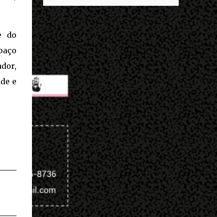
descobrir mais sobre ele e um dos grandes
entrar no exército’… Essas coisas me fizeram
destaques é seu status de relacionamento
entrar no exército. Eu disse; ‘vou mostrar
amoroso. Em maio deste ano, Mbappé foi
par...
e do
visto pela primeira vez ao lado de Inès Rau .
A modelo trans, então, passou a ser
spaço
apontada como namorada do atleta. No
ador,
entanto, os dois nunca confirmaram que a
ade e
relação existe. Quem é Inès Rau? Inès Rau é
uma modelo de descendência argelina
nascida em Paris, França. Ela ficou famosa
ao se tornar a primeira playmate trans da
Playboy , em novembro de 2017. Ela realizou
uma cirurgia de redesignação sexual aos 18
anos, mas sua identidade transgênero só se
tornou publica quando ela posou na revista
e lançou sua biografia 'Femme' , publicada
em 2018. "Eu vivi muito tempo sem falar
que era transgênero, Eu namorei muito e
quase esqueci. Eu ti...