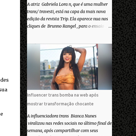
A atriz Gabriela Lora n, que é uma mulher
trans/ travesti, está na capa da mais nova
edição da revista Trip. Ela aparece nua nos
cliques de Brunno Rangel , para o ensaio
Pele Project, que ilustra a matéria de capa
“Você gosta do seu Corpo?”. “Finalmente
saiuuu!!! Muita felicidade e gratidão a toda
movimentação para que isso se tornasse
real. Agradeço aos lindos Bruno e Marcelo
por me convidarem para esse projeto
incrível, que fala acima de tudo sobre amor.
edes
Todo carinho do mundo para a Dri da Trip
sua
que foi a ponte disso tudo”, escreveu
Influencer trans bomba na web após
Gabriela. Gabriela classificou a capa como
mostrar transformação chocante
linda e a matéria que envolvem 180
ue
histórias (e corpos nus) de gente que se
A influenciadora trans Bianca Nunes
apaixonou pela própria pele – como
viralizou nas redes sociais no último final de
extraordinária. O Pele Projetc tem como
semana, após compartilhar com seus
objetivo fotografar e expor uma diversidade