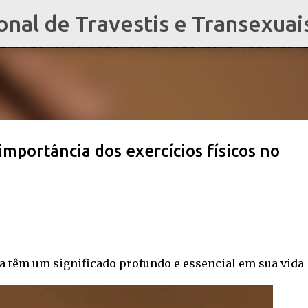
al de Travestis e Transexuai
Pular para o conteúdo principal
 importância dos exercícios físicos no
a têm um significado profundo e essencial em sua vida