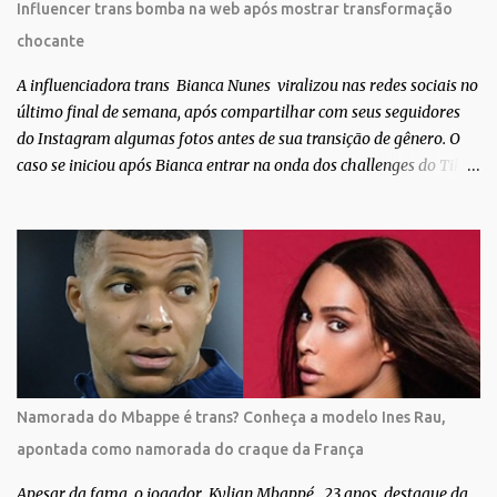
Influencer trans bomba na web após mostrar transformação
especificidades físicas. A atriz se tornou nacionalmente conhecida
chocante
após fazer uma participação especial na novela teen Malhação, da
TV Globo. Na trama, ela inte...
A influenciadora trans Bianca Nunes viralizou nas redes sociais no
último final de semana, após compartilhar com seus seguidores
do Instagram algumas fotos antes de sua transição de gênero. O
caso se iniciou após Bianca entrar na onda dos challenges do Tik
Tok, onde mostrava sua evolução ao longo dos anos. Não demorou
muito para que o vídeo surpreendente caísse na rede. No registro,
Bianca aparece ainda muito jovem e usando roupas masculinas,
após algumas fotos diferentes, ela finalmente aparece usando um
biquíni fio dental, com cabelo longo e seios. Através do Instagram,
a morena desabafou como foi passar um período da sua vida no
exército brasileiro. Segundo Bianca, ela apenas se alistou como
uma forma de provar que sua identidade de gênero não seria algo
passageiro. “Me alistei no exército porque eu sempre ouvia muito;
Namorada do Mbappe é trans? Conheça a modelo Ines Rau,
‘bota no exército para ver se vira homem’, ‘ah, esse aí não vai
apontada como namorada do craque da França
entrar no exército’… Essas coisas me fizeram entrar no exército. Eu
disse; ‘vou mostrar par...
Apesar da fama, o jogador Kylian Mbappé , 23 anos, destaque da