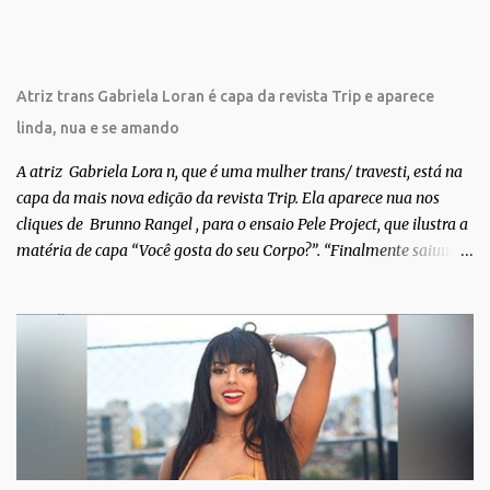
s
Atriz trans Gabriela Loran é capa da revista Trip e aparece
linda, nua e se amando
A atriz Gabriela Lora n, que é uma mulher trans/ travesti, está na
capa da mais nova edição da revista Trip. Ela aparece nua nos
cliques de Brunno Rangel , para o ensaio Pele Project, que ilustra a
matéria de capa “Você gosta do seu Corpo?”. “Finalmente saiuuu!!!
Muita felicidade e gratidão a toda movimentação para que isso se
tornasse real. Agradeço aos lindos Bruno e Marcelo por me
convidarem para esse projeto incrível, que fala acima de tudo
sobre amor. Todo carinho do mundo para a Dri da Trip que foi a
ponte disso tudo”, escreveu Gabriela. Gabriela classificou a capa
como linda e a matéria que envolvem 180 histórias (e corpos nus)
de gente que se apaixonou pela própria pele – como
extraordinária. O Pele Projetc tem como objetivo fotografar e
expor uma diversidade de corpos nus, ressaltando a beleza das