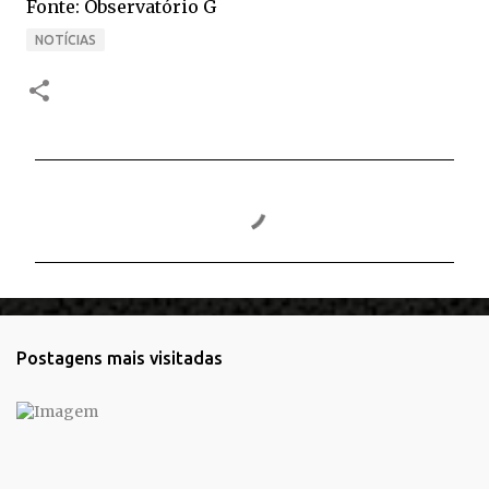
Fonte: Observatório G
NOTÍCIAS
C
o
m
e
n
t
Postagens mais visitadas
á
r
i
o