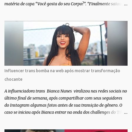
matéria de capa “Você gosta do seu Corpo?”. “Finalmente saiuuu!!!
Muita felicidade e gratidão a toda movimentação para que isso se
tornasse real. Agradeço aos lindos Bruno e Marcelo por me
convidarem para esse projeto incrível, que fala acima de tudo
sobre amor. Todo carinho do mundo para a Dri da Trip que foi a
ponte disso tudo”, escreveu Gabriela. Gabriela classificou a capa
como linda e a matéria que envolvem 180 histórias (e corpos nus)
de gente que se apaixonou pela própria pele – como
extraordinária. O Pele Projetc tem como objetivo fotografar e
expor uma diversidade de corpos nus, ressaltando a beleza das
Influencer trans bomba na web após mostrar transformação
especificidades físicas. A atriz se tornou nacionalmente conhecida
chocante
após fazer uma participação especial na novela teen Malhação, da
TV Globo. Na trama, ela inte...
A influenciadora trans Bianca Nunes viralizou nas redes sociais no
último final de semana, após compartilhar com seus seguidores
do Instagram algumas fotos antes de sua transição de gênero. O
caso se iniciou após Bianca entrar na onda dos challenges do Tik
Tok, onde mostrava sua evolução ao longo dos anos. Não demorou
muito para que o vídeo surpreendente caísse na rede. No registro,