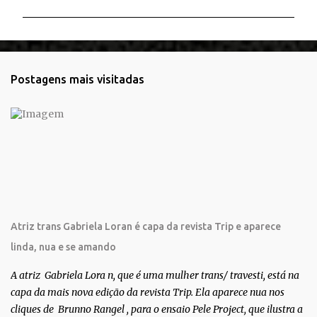
m
e
n
t
Postagens mais visitadas
á
r
i
o
s
Atriz trans Gabriela Loran é capa da revista Trip e aparece
linda, nua e se amando
A atriz Gabriela Lora n, que é uma mulher trans/ travesti, está na
capa da mais nova edição da revista Trip. Ela aparece nua nos
cliques de Brunno Rangel , para o ensaio Pele Project, que ilustra a