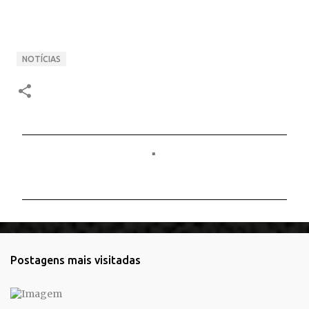
NOTÍCIAS
C
o
m
e
n
t
Postagens mais visitadas
á
r