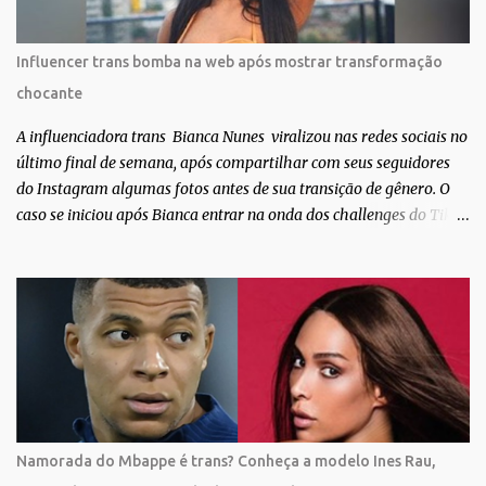
extraordinária. O Pele Projetc tem como objetivo fotografar e
expor uma diversidade de corpos nus, ressaltando a beleza das
Influencer trans bomba na web após mostrar transformação
especificidades físicas. A atriz se tornou nacionalmente conhecida
chocante
após fazer uma participação especial na novela teen Malhação, da
TV Globo. Na trama, ela inte...
A influenciadora trans Bianca Nunes viralizou nas redes sociais no
último final de semana, após compartilhar com seus seguidores
do Instagram algumas fotos antes de sua transição de gênero. O
caso se iniciou após Bianca entrar na onda dos challenges do Tik
Tok, onde mostrava sua evolução ao longo dos anos. Não demorou
muito para que o vídeo surpreendente caísse na rede. No registro,
Bianca aparece ainda muito jovem e usando roupas masculinas,
após algumas fotos diferentes, ela finalmente aparece usando um
biquíni fio dental, com cabelo longo e seios. Através do Instagram,
a morena desabafou como foi passar um período da sua vida no
exército brasileiro. Segundo Bianca, ela apenas se alistou como
uma forma de provar que sua identidade de gênero não seria algo
passageiro. “Me alistei no exército porque eu sempre ouvia muito;
Namorada do Mbappe é trans? Conheça a modelo Ines Rau,
‘bota no exército para ver se vira homem’, ‘ah, esse aí não vai