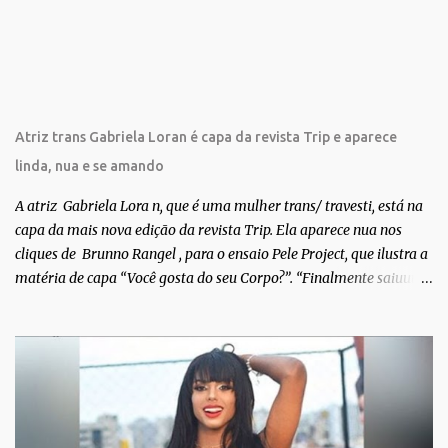
i
o
s
Atriz trans Gabriela Loran é capa da revista Trip e aparece
linda, nua e se amando
A atriz Gabriela Lora n, que é uma mulher trans/ travesti, está na
capa da mais nova edição da revista Trip. Ela aparece nua nos
cliques de Brunno Rangel , para o ensaio Pele Project, que ilustra a
matéria de capa “Você gosta do seu Corpo?”. “Finalmente saiuuu!!!
Muita felicidade e gratidão a toda movimentação para que isso se
tornasse real. Agradeço aos lindos Bruno e Marcelo por me
convidarem para esse projeto incrível, que fala acima de tudo
sobre amor. Todo carinho do mundo para a Dri da Trip que foi a
ponte disso tudo”, escreveu Gabriela. Gabriela classificou a capa
como linda e a matéria que envolvem 180 histórias (e corpos nus)
de gente que se apaixonou pela própria pele – como