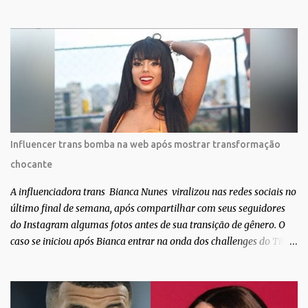
Muita felicidade e gratidão a toda movimentação para que isso se
tornasse real. Agradeço aos lindos Bruno e Marcelo por me
convidarem para esse projeto incrível, que fala acima de tudo
sobre amor. Todo carinho do mundo para a Dri da Trip que foi a
ponte disso tudo”, escreveu Gabriela. Gabriela classificou a capa
como linda e a matéria que envolvem 180 histórias (e corpos nus)
de gente que se apaixonou pela própria pele – como
extraordinária. O Pele Projetc tem como objetivo fotografar e
expor uma diversidade de corpos nus, ressaltando a beleza das
Influencer trans bomba na web após mostrar transformação
especificidades físicas. A atriz se tornou nacionalmente conhecida
chocante
após fazer uma participação especial na novela teen Malhação, da
TV Globo. Na trama, ela inte...
A influenciadora trans Bianca Nunes viralizou nas redes sociais no
último final de semana, após compartilhar com seus seguidores
do Instagram algumas fotos antes de sua transição de gênero. O
caso se iniciou após Bianca entrar na onda dos challenges do Tik
Tok, onde mostrava sua evolução ao longo dos anos. Não demorou
muito para que o vídeo surpreendente caísse na rede. No registro,
Bianca aparece ainda muito jovem e usando roupas masculinas,
após algumas fotos diferentes, ela finalmente aparece usando um