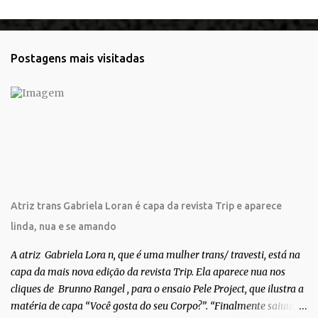
e
n
t
Postagens mais visitadas
á
r
i
o
s
Atriz trans Gabriela Loran é capa da revista Trip e aparece
linda, nua e se amando
A atriz Gabriela Lora n, que é uma mulher trans/ travesti, está na
capa da mais nova edição da revista Trip. Ela aparece nua nos
cliques de Brunno Rangel , para o ensaio Pele Project, que ilustra a
matéria de capa “Você gosta do seu Corpo?”. “Finalmente saiuuu!!!