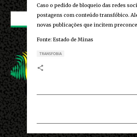
Caso o pedido de bloqueio das redes soci
postagens com conteúdo transfóbico. Al
novas publicações que incitem preconcei
Fonte: Estado de Minas
TRANSFOBIA
C
o
m
e