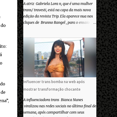
A atriz Gabriela Lora n, que é uma mulher
trans/ travesti, está na capa da mais nova
edição da revista Trip. Ela aparece nua nos
e
cliques de Brunno Rangel , para o ensaio
 do
Pele Project, que ilustra a matéria de capa
“Você gosta do seu Corpo?”. “Finalmente
saiuuu!!! Muita felicidade e gratidão a toda
to:
movimentação para que isso se tornasse
real. Agradeço aos lindos Bruno e Marcelo
á
por me convidarem para esse projeto
ro
incrível, que fala acima de tudo sobre amor.
Todo carinho do mundo para a Dri da Trip
que foi a ponte disso tudo”, escreveu
Influencer trans bomba na web após
 do
Gabriela. Gabriela classificou a capa como
mostrar transformação chocante
linda e a matéria que envolvem 180
 de
histórias (e corpos nus) de gente que se
A influenciadora trans Bianca Nunes
ena”,
apaixonou pela própria pele – como
viralizou nas redes sociais no último final de
extraordinária. O Pele Projetc tem como
semana, após compartilhar com seus
objetivo fotografar e expor uma diversidade