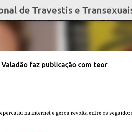
al de Travestis e Transexuai
Pular para o conteúdo principal
é Valadão faz publicação com teor
 repercutiu na internet e gerou revolta entre os seguidor