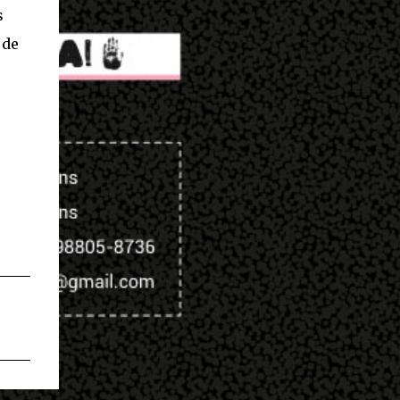
s
 de