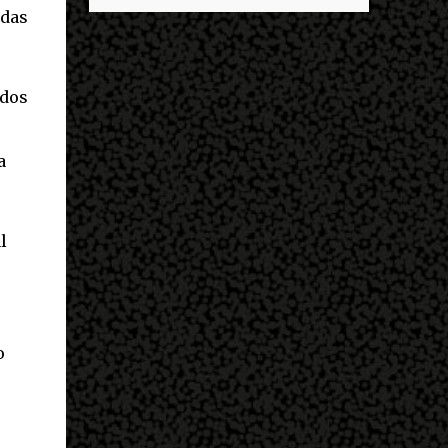
descobrir mais sobre ele e um dos grandes
entrar no exército’… Essas coisas me fizeram
 das
destaques é seu status de relacionamento
entrar no exército. Eu disse; ‘vou mostrar
amoroso. Em maio deste ano, Mbappé foi
par...
visto pela primeira vez ao lado de Inès Rau .
 dos
A modelo trans, então, passou a ser
apontada como namorada do atleta. No
entanto, os dois nunca confirmaram que a
a
relação existe. Quem é Inès Rau? Inès Rau é
uma modelo de descendência argelina
nascida em Paris, França. Ela ficou famosa
l
ao se tornar a primeira playmate trans da
Playboy , em novembro de 2017. Ela realizou
uma cirurgia de redesignação sexual aos 18
anos, mas sua identidade transgênero só se
tornou publica quando ela posou na revista
o
e lançou sua biografia 'Femme' , publicada
em 2018. "Eu vivi muito tempo sem falar
que era transgênero, Eu namorei muito e
quase esqueci. Eu ti...