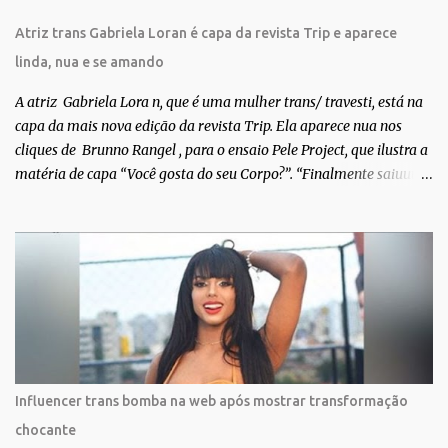
Atriz trans Gabriela Loran é capa da revista Trip e aparece
linda, nua e se amando
A atriz Gabriela Lora n, que é uma mulher trans/ travesti, está na
capa da mais nova edição da revista Trip. Ela aparece nua nos
cliques de Brunno Rangel , para o ensaio Pele Project, que ilustra a
matéria de capa “Você gosta do seu Corpo?”. “Finalmente saiuuu!!!
Muita felicidade e gratidão a toda movimentação para que isso se
tornasse real. Agradeço aos lindos Bruno e Marcelo por me
convidarem para esse projeto incrível, que fala acima de tudo
sobre amor. Todo carinho do mundo para a Dri da Trip que foi a
ponte disso tudo”, escreveu Gabriela. Gabriela classificou a capa
como linda e a matéria que envolvem 180 histórias (e corpos nus)
de gente que se apaixonou pela própria pele – como
extraordinária. O Pele Projetc tem como objetivo fotografar e
expor uma diversidade de corpos nus, ressaltando a beleza das
Influencer trans bomba na web após mostrar transformação
especificidades físicas. A atriz se tornou nacionalmente conhecida
chocante
após fazer uma participação especial na novela teen Malhação, da