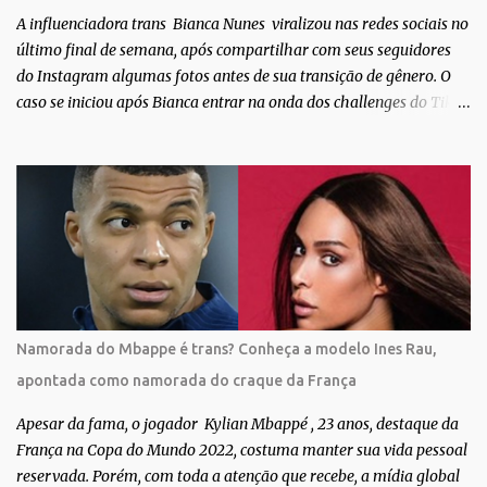
TV Globo. Na trama, ela inte...
A influenciadora trans Bianca Nunes viralizou nas redes sociais no
último final de semana, após compartilhar com seus seguidores
do Instagram algumas fotos antes de sua transição de gênero. O
caso se iniciou após Bianca entrar na onda dos challenges do Tik
Tok, onde mostrava sua evolução ao longo dos anos. Não demorou
muito para que o vídeo surpreendente caísse na rede. No registro,
Bianca aparece ainda muito jovem e usando roupas masculinas,
após algumas fotos diferentes, ela finalmente aparece usando um
biquíni fio dental, com cabelo longo e seios. Através do Instagram,
a morena desabafou como foi passar um período da sua vida no
exército brasileiro. Segundo Bianca, ela apenas se alistou como
uma forma de provar que sua identidade de gênero não seria algo
passageiro. “Me alistei no exército porque eu sempre ouvia muito;
Namorada do Mbappe é trans? Conheça a modelo Ines Rau,
‘bota no exército para ver se vira homem’, ‘ah, esse aí não vai
apontada como namorada do craque da França
entrar no exército’… Essas coisas me fizeram entrar no exército. Eu
disse; ‘vou mostrar par...
Apesar da fama, o jogador Kylian Mbappé , 23 anos, destaque da
França na Copa do Mundo 2022, costuma manter sua vida pessoal
reservada. Porém, com toda a atenção que recebe, a mídia global