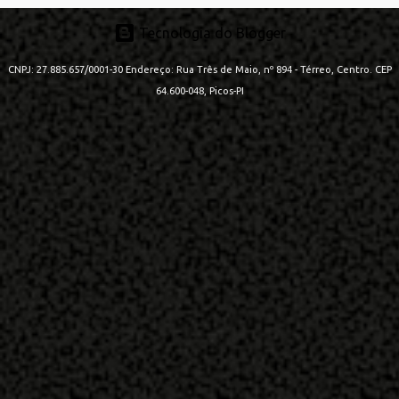
t
Tecnologia do Blogger
á
r
CNPJ: 27.885.657/0001-30 Endereço: Rua Três de Maio, nº 894 - Térreo, Centro. CEP
64.600-048, Picos-PI
i
o
s