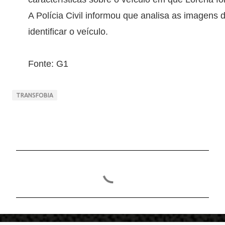
A Polícia Civil informou que analisa as imagens
identificar o veículo.
Fonte: G1
TRANSFOBIA
C
o
m
e
n