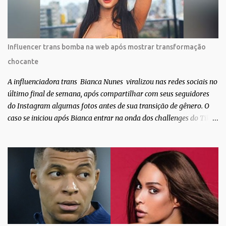
como linda e a matéria que envolvem 180 histórias (e corpos nus)
de gente que se apaixonou pela própria pele – como
extraordinária. O Pele Projetc tem como objetivo fotografar e
expor uma diversidade de corpos nus, ressaltando a beleza das
Influencer trans bomba na web após mostrar transformação
especificidades físicas. A atriz se tornou nacionalmente conhecida
chocante
após fazer uma participação especial na novela teen Malhação, da
TV Globo. Na trama, ela inte...
A influenciadora trans Bianca Nunes viralizou nas redes sociais no
último final de semana, após compartilhar com seus seguidores
do Instagram algumas fotos antes de sua transição de gênero. O
caso se iniciou após Bianca entrar na onda dos challenges do Tik
Tok, onde mostrava sua evolução ao longo dos anos. Não demorou
muito para que o vídeo surpreendente caísse na rede. No registro,
Bianca aparece ainda muito jovem e usando roupas masculinas,
após algumas fotos diferentes, ela finalmente aparece usando um
biquíni fio dental, com cabelo longo e seios. Através do Instagram,
a morena desabafou como foi passar um período da sua vida no
exército brasileiro. Segundo Bianca, ela apenas se alistou como
uma forma de provar que sua identidade de gênero não seria algo