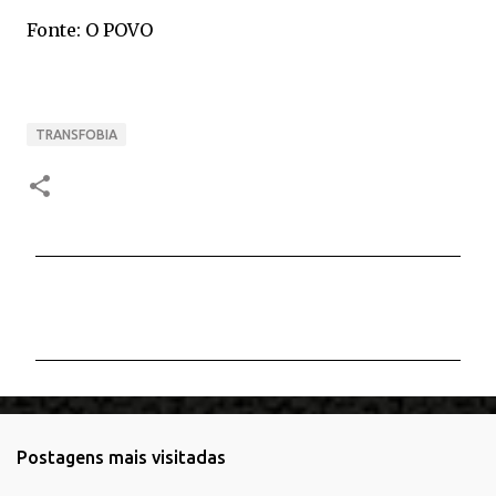
Fonte: O POVO
TRANSFOBIA
C
o
m
e
n
t
Postagens mais visitadas
á