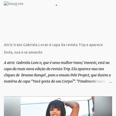
r
i
o
s
Atriz trans Gabriela Loran é capa da revista Trip e aparece
linda, nua e se amando
A atriz Gabriela Lora n, que é uma mulher trans/ travesti, está na
capa da mais nova edição da revista Trip. Ela aparece nua nos
cliques de Brunno Rangel , para o ensaio Pele Project, que ilustra a
matéria de capa “Você gosta do seu Corpo?”. “Finalmente saiuuu!!!
Muita felicidade e gratidão a toda movimentação para que isso se
tornasse real. Agradeço aos lindos Bruno e Marcelo por me
convidarem para esse projeto incrível, que fala acima de tudo
sobre amor. Todo carinho do mundo para a Dri da Trip que foi a
ponte disso tudo”, escreveu Gabriela. Gabriela classificou a capa