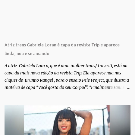
i
o
s
Atriz trans Gabriela Loran é capa da revista Trip e aparece
linda, nua e se amando
A atriz Gabriela Lora n, que é uma mulher trans/ travesti, está na
capa da mais nova edição da revista Trip. Ela aparece nua nos
cliques de Brunno Rangel , para o ensaio Pele Project, que ilustra a
matéria de capa “Você gosta do seu Corpo?”. “Finalmente saiuuu!!!
Muita felicidade e gratidão a toda movimentação para que isso se
tornasse real. Agradeço aos lindos Bruno e Marcelo por me
convidarem para esse projeto incrível, que fala acima de tudo
sobre amor. Todo carinho do mundo para a Dri da Trip que foi a
ponte disso tudo”, escreveu Gabriela. Gabriela classificou a capa
como linda e a matéria que envolvem 180 histórias (e corpos nus)