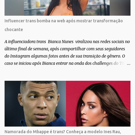
de gente que se apaixonou pela própria pele – como
extraordinária. O Pele Projetc tem como objetivo fotografar e
expor uma diversidade de corpos nus, ressaltando a beleza das
Influencer trans bomba na web após mostrar transformação
especificidades físicas. A atriz se tornou nacionalmente conhecida
chocante
após fazer uma participação especial na novela teen Malhação, da
TV Globo. Na trama, ela inte...
A influenciadora trans Bianca Nunes viralizou nas redes sociais no
último final de semana, após compartilhar com seus seguidores
do Instagram algumas fotos antes de sua transição de gênero. O
caso se iniciou após Bianca entrar na onda dos challenges do Tik
Tok, onde mostrava sua evolução ao longo dos anos. Não demorou
muito para que o vídeo surpreendente caísse na rede. No registro,
Bianca aparece ainda muito jovem e usando roupas masculinas,
após algumas fotos diferentes, ela finalmente aparece usando um
biquíni fio dental, com cabelo longo e seios. Através do Instagram,
a morena desabafou como foi passar um período da sua vida no
exército brasileiro. Segundo Bianca, ela apenas se alistou como
uma forma de provar que sua identidade de gênero não seria algo
passageiro. “Me alistei no exército porque eu sempre ouvia muito;
Namorada do Mbappe é trans? Conheça a modelo Ines Rau,