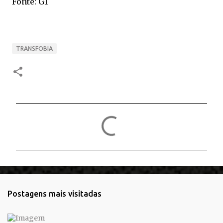
Fonte: G1
TRANSFOBIA
C
o
m
e
n
t
Postagens mais visitadas
á
r