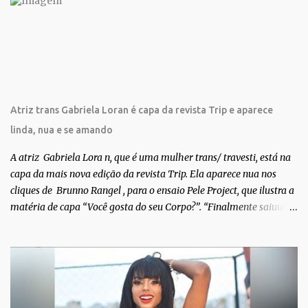
i
o
s
Atriz trans Gabriela Loran é capa da revista Trip e aparece
linda, nua e se amando
A atriz Gabriela Lora n, que é uma mulher trans/ travesti, está na
capa da mais nova edição da revista Trip. Ela aparece nua nos
cliques de Brunno Rangel , para o ensaio Pele Project, que ilustra a
matéria de capa “Você gosta do seu Corpo?”. “Finalmente saiuuu!!!
Muita felicidade e gratidão a toda movimentação para que isso se
tornasse real. Agradeço aos lindos Bruno e Marcelo por me
convidarem para esse projeto incrível, que fala acima de tudo
sobre amor. Todo carinho do mundo para a Dri da Trip que foi a
ponte disso tudo”, escreveu Gabriela. Gabriela classificou a capa
como linda e a matéria que envolvem 180 histórias (e corpos nus)