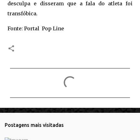
desculpa e disseram que a fala do atleta foi
transfóbica.
Fonte: Portal Pop Line
C
o
m
e
n
t
Postagens mais visitadas
á
r