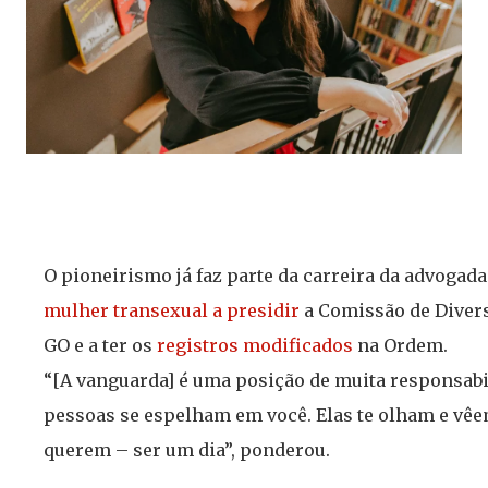
O pioneirismo já faz parte da carreira da advogad
mulher transexual a presidir
a Comissão de Diver
GO e a ter os
registros modificados
na Ordem.
“[A vanguarda] é uma posição de muita responsabil
pessoas se espelham em você. Elas te olham e vêe
querem – ser um dia”, ponderou.