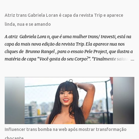
Atriz trans Gabriela Loran é capa da revista Trip e aparece
linda, nua e se amando
A atriz Gabriela Lora n, que é uma mulher trans/ travesti, está na
capa da mais nova edição da revista Trip. Ela aparece nua nos
cliques de Brunno Rangel , para o ensaio Pele Project, que ilustra a
matéria de capa “Você gosta do seu Corpo?”. “Finalmente saiuuu!!!
Muita felicidade e gratidão a toda movimentação para que isso se
tornasse real. Agradeço aos lindos Bruno e Marcelo por me
convidarem para esse projeto incrível, que fala acima de tudo
sobre amor. Todo carinho do mundo para a Dri da Trip que foi a
ponte disso tudo”, escreveu Gabriela. Gabriela classificou a capa
como linda e a matéria que envolvem 180 histórias (e corpos nus)
de gente que se apaixonou pela própria pele – como
extraordinária. O Pele Projetc tem como objetivo fotografar e
expor uma diversidade de corpos nus, ressaltando a beleza das
Influencer trans bomba na web após mostrar transformação
especificidades físicas. A atriz se tornou nacionalmente conhecida
chocante