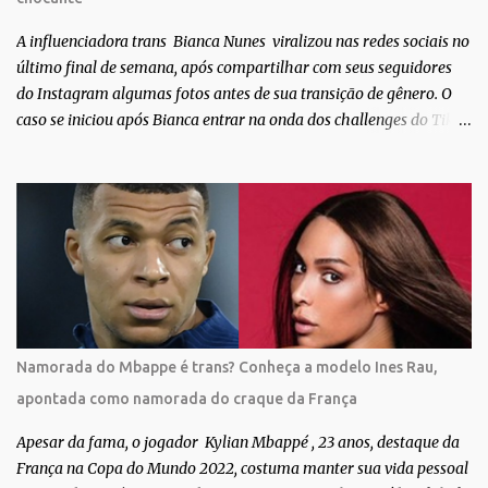
após fazer uma participação especial na novela teen Malhação, da
TV Globo. Na trama, ela inte...
A influenciadora trans Bianca Nunes viralizou nas redes sociais no
último final de semana, após compartilhar com seus seguidores
do Instagram algumas fotos antes de sua transição de gênero. O
caso se iniciou após Bianca entrar na onda dos challenges do Tik
Tok, onde mostrava sua evolução ao longo dos anos. Não demorou
muito para que o vídeo surpreendente caísse na rede. No registro,
Bianca aparece ainda muito jovem e usando roupas masculinas,
após algumas fotos diferentes, ela finalmente aparece usando um
biquíni fio dental, com cabelo longo e seios. Através do Instagram,
a morena desabafou como foi passar um período da sua vida no
exército brasileiro. Segundo Bianca, ela apenas se alistou como
uma forma de provar que sua identidade de gênero não seria algo
passageiro. “Me alistei no exército porque eu sempre ouvia muito;
Namorada do Mbappe é trans? Conheça a modelo Ines Rau,
‘bota no exército para ver se vira homem’, ‘ah, esse aí não vai
apontada como namorada do craque da França
entrar no exército’… Essas coisas me fizeram entrar no exército. Eu
disse; ‘vou mostrar par...
Apesar da fama, o jogador Kylian Mbappé , 23 anos, destaque da
França na Copa do Mundo 2022, costuma manter sua vida pessoal