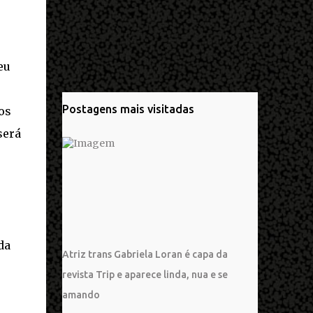
eu
Postagens mais visitadas
os
será
da
Atriz trans Gabriela Loran é capa da
revista Trip e aparece linda, nua e se
amando