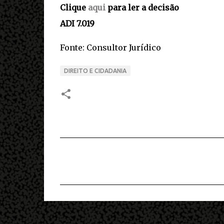
Clique
aqui
para ler a decisão
ADI 7.019
Fonte: Consultor Jurídico
DIREITO E CIDADANIA
C
o
m
e
n
t