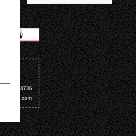
descobrir mais sobre ele e um dos grandes
entrar no exército’… Essas coisas me fizeram
destaques é seu status de relacionamento
entrar no exército. Eu disse; ‘vou mostrar
amoroso. Em maio deste ano, Mbappé foi
par...
visto pela primeira vez ao lado de Inès Rau .
A modelo trans, então, passou a ser
apontada como namorada do atleta. No
entanto, os dois nunca confirmaram que a
relação existe. Quem é Inès Rau? Inès Rau é
uma modelo de descendência argelina
nascida em Paris, França. Ela ficou famosa
ao se tornar a primeira playmate trans da
Playboy , em novembro de 2017. Ela realizou
uma cirurgia de redesignação sexual aos 18
anos, mas sua identidade transgênero só se
tornou publica quando ela posou na revista
e lançou sua biografia 'Femme' , publicada
em 2018. "Eu vivi muito tempo sem falar
que era transgênero, Eu namorei muito e
quase esqueci. Eu ti...