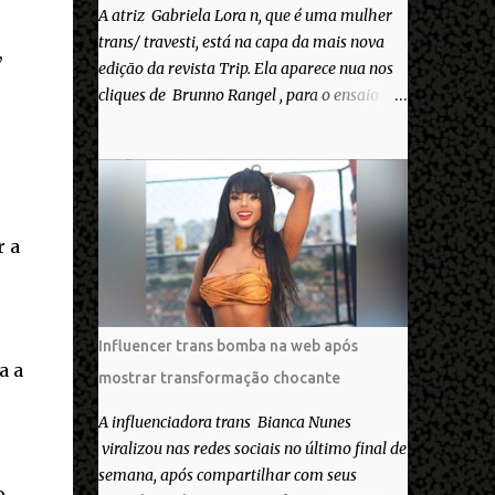
A atriz Gabriela Lora n, que é uma mulher
trans/ travesti, está na capa da mais nova
,
edição da revista Trip. Ela aparece nua nos
cliques de Brunno Rangel , para o ensaio
Pele Project, que ilustra a matéria de capa
“Você gosta do seu Corpo?”. “Finalmente
saiuuu!!! Muita felicidade e gratidão a toda
movimentação para que isso se tornasse
real. Agradeço aos lindos Bruno e Marcelo
r a
por me convidarem para esse projeto
incrível, que fala acima de tudo sobre amor.
Todo carinho do mundo para a Dri da Trip
que foi a ponte disso tudo”, escreveu
Influencer trans bomba na web após
Gabriela. Gabriela classificou a capa como
a a
mostrar transformação chocante
linda e a matéria que envolvem 180
histórias (e corpos nus) de gente que se
A influenciadora trans Bianca Nunes
apaixonou pela própria pele – como
viralizou nas redes sociais no último final de
extraordinária. O Pele Projetc tem como
semana, após compartilhar com seus
o
objetivo fotografar e expor uma diversidade