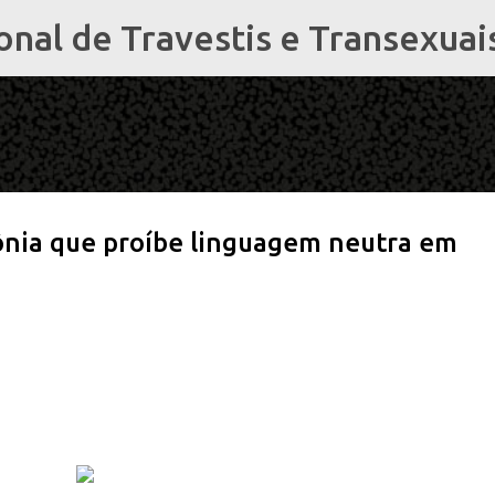
al de Travestis e Transexuai
Pular para o conteúdo principal
ônia que proíbe linguagem neutra em