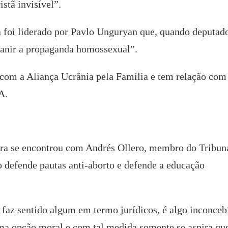
stã invisível”.
a foi liderado por Pavlo Unguryan que, quando deputad
“banir a propaganda homossexual”.
com a Aliança Ucrânia pela Família e tem relação com
A.
ra se encontrou com Andrés Ollero, membro do Tribun
 defende pautas anti-aborto e defende a educação
az sentido algum em termo jurídicos, é algo inconcebí
uma opção moral e com tal medida somente se aspira qu