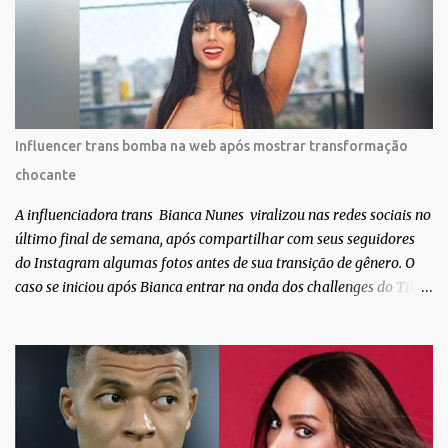
sobre amor. Todo carinho do mundo para a Dri da Trip que foi a
ponte disso tudo”, escreveu Gabriela. Gabriela classificou a capa
como linda e a matéria que envolvem 180 histórias (e corpos nus)
de gente que se apaixonou pela própria pele – como
extraordinária. O Pele Projetc tem como objetivo fotografar e
expor uma diversidade de corpos nus, ressaltando a beleza das
Influencer trans bomba na web após mostrar transformação
especificidades físicas. A atriz se tornou nacionalmente conhecida
chocante
após fazer uma participação especial na novela teen Malhação, da
TV Globo. Na trama, ela inte...
A influenciadora trans Bianca Nunes viralizou nas redes sociais no
último final de semana, após compartilhar com seus seguidores
do Instagram algumas fotos antes de sua transição de gênero. O
caso se iniciou após Bianca entrar na onda dos challenges do Tik
Tok, onde mostrava sua evolução ao longo dos anos. Não demorou
muito para que o vídeo surpreendente caísse na rede. No registro,
Bianca aparece ainda muito jovem e usando roupas masculinas,
após algumas fotos diferentes, ela finalmente aparece usando um
biquíni fio dental, com cabelo longo e seios. Através do Instagram,
a morena desabafou como foi passar um período da sua vida no