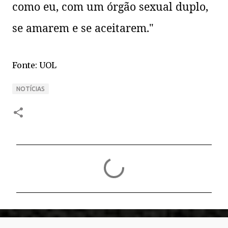
como eu, com um órgão sexual duplo,
se amarem e se aceitarem."
Fonte: UOL
NOTÍCIAS
C
o
m
e
n