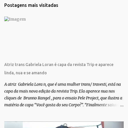
t
Postagens mais visitadas
á
r
i
o
s
Atriz trans Gabriela Loran é capa da revista Trip e aparece
linda, nua e se amando
A atriz Gabriela Lora n, que é uma mulher trans/ travesti, está na
capa da mais nova edição da revista Trip. Ela aparece nua nos
cliques de Brunno Rangel , para o ensaio Pele Project, que ilustra a
matéria de capa “Você gosta do seu Corpo?”. “Finalmente saiuuu!!!
Muita felicidade e gratidão a toda movimentação para que isso se
tornasse real. Agradeço aos lindos Bruno e Marcelo por me
convidarem para esse projeto incrível, que fala acima de tudo