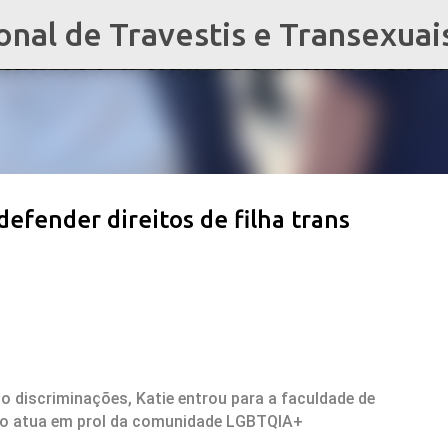
al de Travestis e Transexuai
Pular para o conteúdo principal
efender direitos de filha trans
do discriminações, Katie entrou para a faculdade de
tão atua em prol da comunidade LGBTQIA+