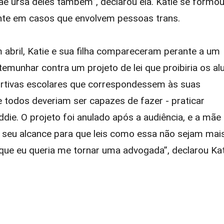
e ursa deles também”, declarou ela. Katie se formo
ente em casos que envolvem pessoas trans.
abril, Katie e sua filha compareceram perante a um
stemunhar contra um projeto de lei que proibiria os al
rtivas escolares que correspondessem às suas
e todos deveriam ser capazes de fazer - praticar
ie. O projeto foi anulado após a audiência, e a mãe
ao seu alcance para que leis como essa não sejam mai
que eu queria me tornar uma advogada”, declarou Kat