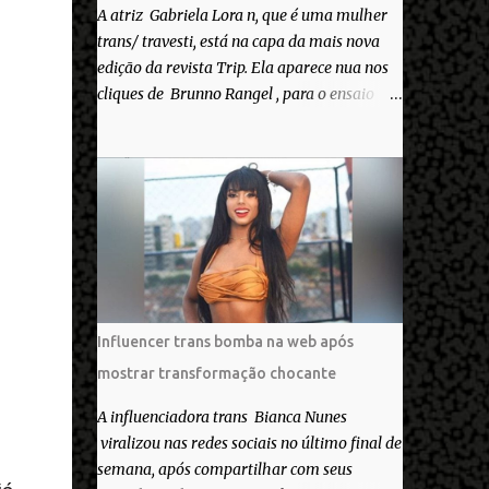
A atriz Gabriela Lora n, que é uma mulher
trans/ travesti, está na capa da mais nova
edição da revista Trip. Ela aparece nua nos
cliques de Brunno Rangel , para o ensaio
Pele Project, que ilustra a matéria de capa
“Você gosta do seu Corpo?”. “Finalmente
saiuuu!!! Muita felicidade e gratidão a toda
movimentação para que isso se tornasse
real. Agradeço aos lindos Bruno e Marcelo
por me convidarem para esse projeto
incrível, que fala acima de tudo sobre amor.
Todo carinho do mundo para a Dri da Trip
que foi a ponte disso tudo”, escreveu
Influencer trans bomba na web após
Gabriela. Gabriela classificou a capa como
mostrar transformação chocante
linda e a matéria que envolvem 180
r
histórias (e corpos nus) de gente que se
A influenciadora trans Bianca Nunes
apaixonou pela própria pele – como
viralizou nas redes sociais no último final de
extraordinária. O Pele Projetc tem como
semana, após compartilhar com seus
objetivo fotografar e expor uma diversidade