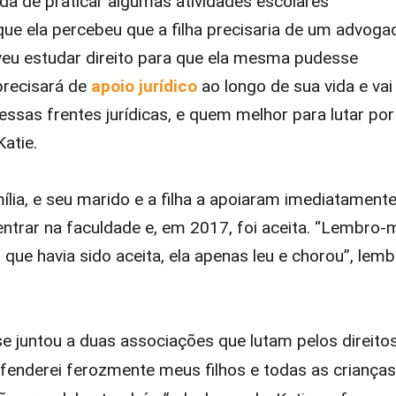
ida de praticar algumas atividades escolares
que ela percebeu que a filha precisaria de um advoga
veu estudar direito para que ela mesma pudesse
precisará de
apoio jurídico
ao longo de sua vida e vai
essas frentes jurídicas, e quem melhor para lutar por
atie.
ília, e seu marido e a filha a apoiaram imediatamente
ntrar na faculdade e, em 2017, foi aceita. “Lembro-
que havia sido aceita, ela apenas leu e chorou”, lem
se juntou a duas associações que lutam pelos direito
enderei ferozmente meus filhos e todas as crianças