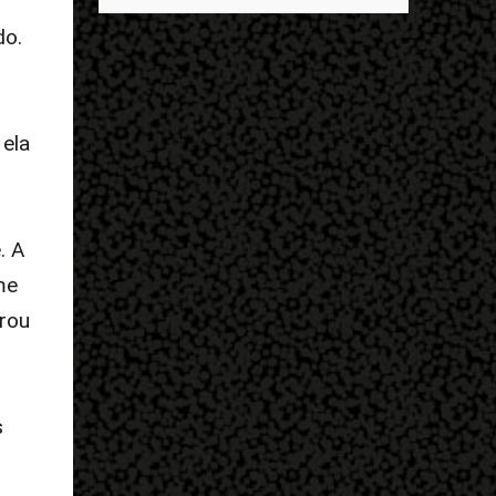
descobrir mais sobre ele e um dos grandes
entrar no exército’… Essas coisas me fizeram
destaques é seu status de relacionamento
do.
entrar no exército. Eu disse; ‘vou mostrar
amoroso. Em maio deste ano, Mbappé foi
par...
visto pela primeira vez ao lado de Inès Rau .
A modelo trans, então, passou a ser
apontada como namorada do atleta. No
 ela
entanto, os dois nunca confirmaram que a
relação existe. Quem é Inès Rau? Inès Rau é
uma modelo de descendência argelina
nascida em Paris, França. Ela ficou famosa
. A
ao se tornar a primeira playmate trans da
me
Playboy , em novembro de 2017. Ela realizou
brou
uma cirurgia de redesignação sexual aos 18
anos, mas sua identidade transgênero só se
tornou publica quando ela posou na revista
e lançou sua biografia 'Femme' , publicada
s
em 2018. "Eu vivi muito tempo sem falar
que era transgênero, Eu namorei muito e
quase esqueci. Eu ti...