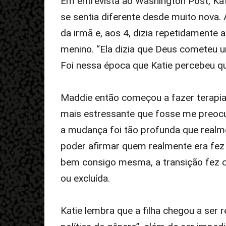
Em entrevista ao Washington Post, Kat
se sentia diferente desde muito nova. 
da irmã e, aos 4, dizia repetidamente 
menino. “Ela dizia que Deus cometeu u
Foi nessa época que Katie percebeu que
Maddie então começou a fazer terapia e
mais estressante que fosse me preocu
a mudança foi tão profunda que realme
poder afirmar quem realmente era fez t
bem consigo mesma, a transição fez c
ou excluída.
Katie lembra que a filha chegou a ser 