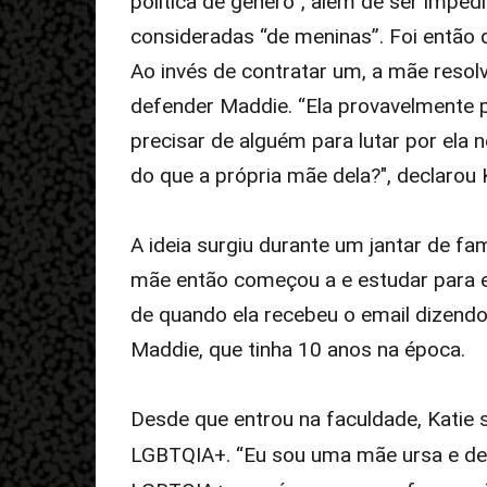
política de gênero”, além de ser imped
consideradas “de meninas”. Foi então 
Ao invés de contratar um, a mãe resol
defender Maddie. “Ela provavelmente 
precisar de alguém para lutar por ela n
do que a própria mãe dela?", declarou K
A ideia surgiu durante um jantar de fam
mãe então começou a e estudar para e
de quando ela recebeu o email dizendo 
Maddie, que tinha 10 anos na época.
Desde que entrou na faculdade, Katie 
LGBTQIA+. “Eu sou uma mãe ursa e def