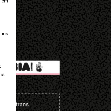
u em
unos
s
ie.