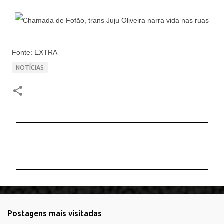
Fonte: EXTRA
NOTÍCIAS
C
o
m
e
n
t
Postagens mais visitadas
á