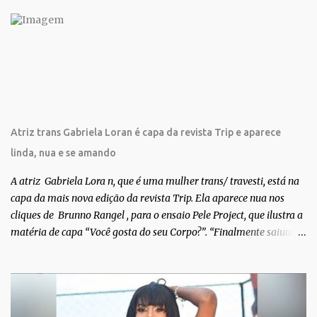
r
i
o
s
Atriz trans Gabriela Loran é capa da revista Trip e aparece
linda, nua e se amando
A atriz Gabriela Lora n, que é uma mulher trans/ travesti, está na
capa da mais nova edição da revista Trip. Ela aparece nua nos
cliques de Brunno Rangel , para o ensaio Pele Project, que ilustra a
matéria de capa “Você gosta do seu Corpo?”. “Finalmente saiuuu!!!
Muita felicidade e gratidão a toda movimentação para que isso se
tornasse real. Agradeço aos lindos Bruno e Marcelo por me
convidarem para esse projeto incrível, que fala acima de tudo
sobre amor. Todo carinho do mundo para a Dri da Trip que foi a