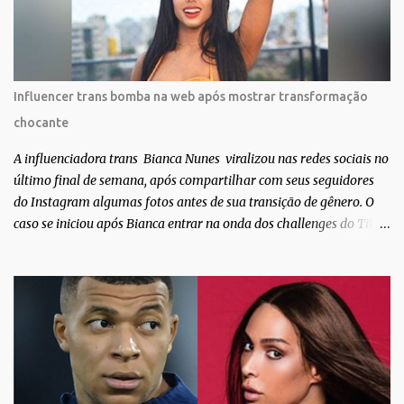
ponte disso tudo”, escreveu Gabriela. Gabriela classificou a capa
como linda e a matéria que envolvem 180 histórias (e corpos nus)
de gente que se apaixonou pela própria pele – como
extraordinária. O Pele Projetc tem como objetivo fotografar e
expor uma diversidade de corpos nus, ressaltando a beleza das
Influencer trans bomba na web após mostrar transformação
especificidades físicas. A atriz se tornou nacionalmente conhecida
chocante
após fazer uma participação especial na novela teen Malhação, da
TV Globo. Na trama, ela inte...
A influenciadora trans Bianca Nunes viralizou nas redes sociais no
último final de semana, após compartilhar com seus seguidores
do Instagram algumas fotos antes de sua transição de gênero. O
caso se iniciou após Bianca entrar na onda dos challenges do Tik
Tok, onde mostrava sua evolução ao longo dos anos. Não demorou
muito para que o vídeo surpreendente caísse na rede. No registro,
Bianca aparece ainda muito jovem e usando roupas masculinas,
após algumas fotos diferentes, ela finalmente aparece usando um
biquíni fio dental, com cabelo longo e seios. Através do Instagram,
a morena desabafou como foi passar um período da sua vida no
exército brasileiro. Segundo Bianca, ela apenas se alistou como
uma forma de provar que sua identidade de gênero não seria algo