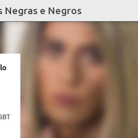
s Negras e Negros
lo
LGBT