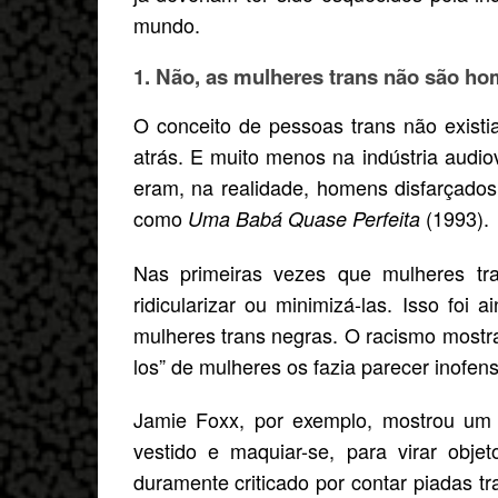
mundo.
1. Não, as mulheres trans não são ho
O conceito de pessoas trans não existi
atrás. E muito menos na indústria audio
eram, na realidade, homens disfarçado
como
(1993).
Uma Babá Quase Perfeita
Nas primeiras vezes que mulheres tr
ridicularizar ou minimizá-las. Isso fo
mulheres trans negras. O racismo mostr
los” de mulheres os fazia parecer inofens
Jamie Foxx, por exemplo, mostrou um 
vestido e maquiar-se, para virar obje
duramente criticado por contar piadas t