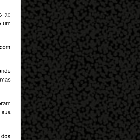
s ao
e um
 com
ande
imas
oram
s sua
 dos