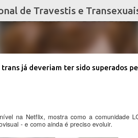
al de Travestis e Transexuai
Pular para o conteúdo principal
 trans já deveriam ter sido superados pe
onível na Netflix, mostra como a comunidade 
ovisual - e como ainda é preciso evoluir.