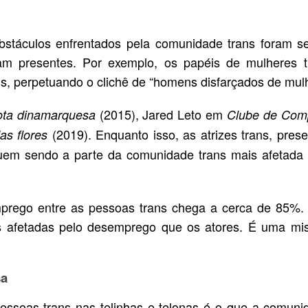
bstáculos enfrentados pela comunidade trans foram s
am presentes. Por exemplo, os papéis de mulheres t
s, perpetuando o clichê de “homens disfarçados de mulh
(2015), Jared Leto em
ota dinamarquesa
Clube de Com
(2019). Enquanto isso, as atrizes trans, pres
as flores
uem sendo a parte da comunidade trans mais afetada 
prego entre as pessoas trans chega a cerca de 85%. 
s afetadas pelo desemprego que os atores. É uma mis
sa
essoas trans nas telinhas e telonas é o que a comuni