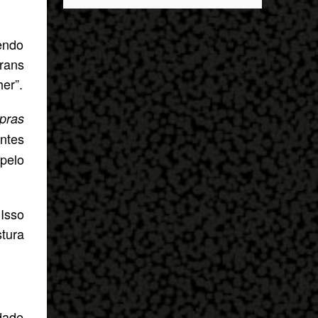
descobrir mais sobre ele e um dos grandes
entrar no exército’… Essas coisas me fizeram
destaques é seu status de relacionamento
entrar no exército. Eu disse; ‘vou mostrar
amoroso. Em maio deste ano, Mbappé foi
endo
par...
visto pela primeira vez ao lado de Inès Rau .
rans
A modelo trans, então, passou a ser
er”.
apontada como namorada do atleta. No
entanto, os dois nunca confirmaram que a
pras
relação existe. Quem é Inès Rau? Inès Rau é
entes
uma modelo de descendência argelina
nascida em Paris, França. Ela ficou famosa
pelo
ao se tornar a primeira playmate trans da
Playboy , em novembro de 2017. Ela realizou
uma cirurgia de redesignação sexual aos 18
Isso
anos, mas sua identidade transgênero só se
tura
tornou publica quando ela posou na revista
e lançou sua biografia 'Femme' , publicada
em 2018. "Eu vivi muito tempo sem falar
que era transgênero, Eu namorei muito e
quase esqueci. Eu ti...
dade