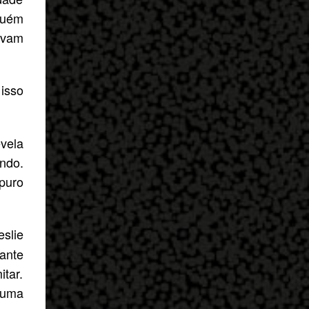
guém
avam
isso
evela
indo.
puro
slie
ante
tar.
 uma