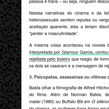
pessoa é trans – ou seja, ninguém desco
Nestas narrativas do cinema e da tel
heterossexuais sentem repulsa ou vergo
aceitação aparente, eles a teriam dis
“perder a masculinidade”.
A mesma coisa aconteceu na novela b
interpretada por Glamour Garcia, contou
rejeitada pelo boleiro
que reagiu de forma
os dois se casaram e a mensagem de rej
3. Psicopatas, assassinas ou vítimas
Basta olhar a filmografia de Alfred Hitc
do filme. Além de Norman Bates, 
(1980) ou Buffalo Bill em
matar
O silênc
do cinema, as mulheres trans foram equi