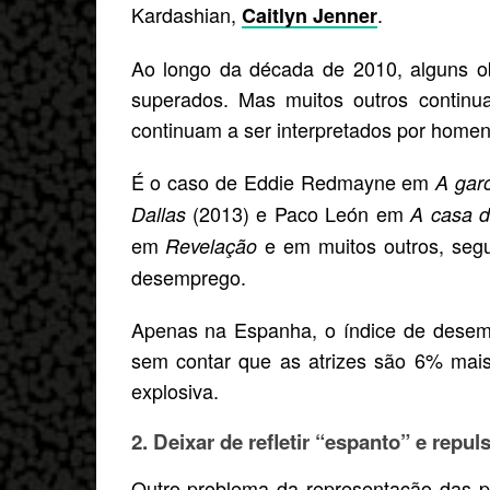
Kardashian,
.
Caitlyn Jenner
Ao longo da década de 2010, alguns o
superados. Mas muitos outros continu
continuam a ser interpretados por homen
É o caso de Eddie Redmayne em
A gar
(2013) e Paco León em
Dallas
A casa d
em
e em muitos outros, seg
Revelação
desemprego.
Apenas na Espanha, o índice de desem
sem contar que as atrizes são 6% mai
explosiva.
2. Deixar de refletir “espanto” e repul
Outro problema da representação das p