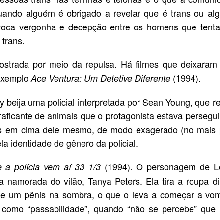
uando alguém é obrigado a revelar que é trans ou al
rovoca vergonha e decepção entre os homens que tent
 trans.
ostrada por meio da repulsa. Há filmes que deixaram 
 exemplo
(1994).
Ace Ventura: Um Detetive Diferente
 beija uma policial interpretada por Sean Young, que r
aficante de animais que o protagonista estava persegu
zes em cima dele mesmo, de modo exagerado (no mais 
la identidade de gênero da policial.
(1994). O personagem de Le
 a polícia vem aí 33 1/3
 namorada do vilão, Tanya Peters. Ela tira a roupa di
 de um pênis na sombra, o que o leva a começar a vomi
 como “passabilidade”, quando “não se percebe” que