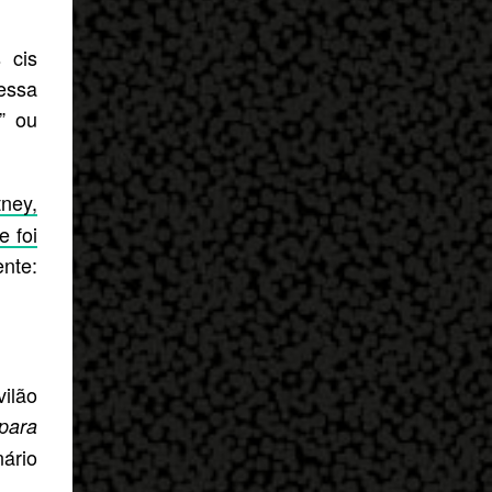
 cis
essa
” ou
tney,
e foi
ente:
vilão
para
ário