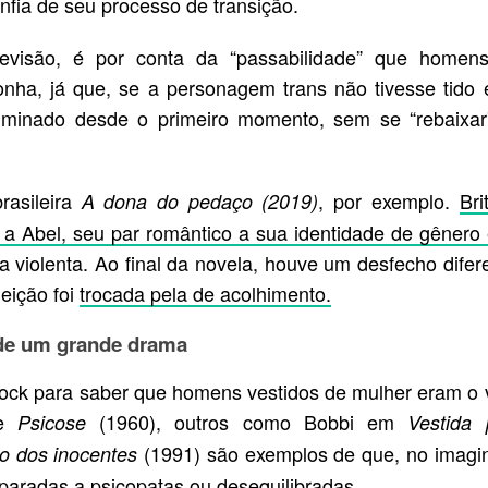
nfia de seu processo de transição.
evisão, é por conta da “passabilidade” que homens
nha, já que, se a personagem trans não tivesse tido 
criminado desde o primeiro momento, sem se “rebaixar
rasileira
, por exemplo.
Bri
A dona do pedaço (2019)
 a Abel, seu par romântico a sua identidade de gênero 
 violenta. Ao final da novela, houve um desfecho difer
eição foi
trocada pela de acolhimento.
 de um grande drama
hcock para saber que homens vestidos de mulher eram o 
de
(1960), outros como Bobbi em
Psicose
Vestida 
(1991) são exemplos de que, no imagin
io dos inocentes
paradas a psicopatas ou desequilibradas.