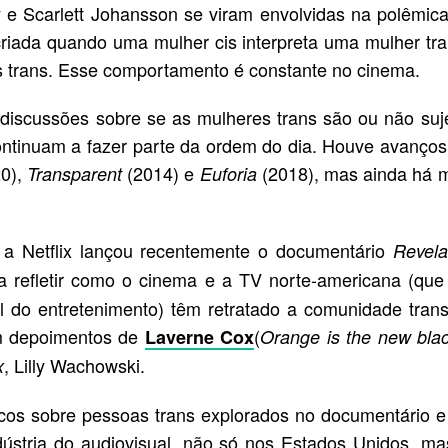
y e Scarlett Johansson se viram envolvidas na polêmica
 criada quando uma mulher cis interpreta uma mulher tr
 trans. Esse comportamento é constante no cinema.
 discussões sobre se as mulheres trans são ou não suj
ntinuam a fazer parte da ordem do dia. Houve avanços
20),
(2014) e
(2018), mas ainda há m
Transparent
Euforia
, a Netflix lançou recentemente o documentário
Revela
a refletir como o cinema e a TV norte-americana (que
ial do entretenimento) têm retratado a comunidade tran
com depoimentos de
(
Laverne Cox
Orange is the new bla
, Lilly Wachowski.
x
picos sobre pessoas trans explorados no documentário 
ndústria do audiovisual, não só nos Estados Unidos, ma