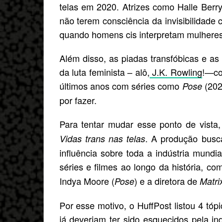
telas em 2020. Atrizes como Halle Berr
não terem consciência da invisibilidade
quando homens cis interpretam mulheres
Além disso, as piadas transfóbicas e as
da luta feminista – alô,
J.K. Rowling
!—co
últimos anos com séries como
(20
Pose
por fazer.
Para tentar mudar esse ponto de vista
. A produção busc
Vidas trans nas telas
influência sobre toda a indústria mund
séries e filmes ao longo da história, 
Indya Moore (
) e a diretora de
Pose
Matri
Por esse motivo, o HuffPost listou 4 tó
já deveriam ter sido esquecidos pela i