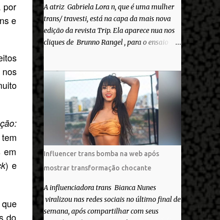
 por
A atriz Gabriela Lora n, que é uma mulher
ans e
trans/ travesti, está na capa da mais nova
edição da revista Trip. Ela aparece nua nos
cliques de Brunno Rangel , para o ensaio
Pele Project, que ilustra a matéria de capa
eitos
“Você gosta do seu Corpo?”. “Finalmente
 nos
saiuuu!!! Muita felicidade e gratidão a toda
uito
movimentação para que isso se tornasse
real. Agradeço aos lindos Bruno e Marcelo
por me convidarem para esse projeto
ção:
incrível, que fala acima de tudo sobre amor.
 tem
Todo carinho do mundo para a Dri da Trip
que foi a ponte disso tudo”, escreveu
s em
Influencer trans bomba na web após
Gabriela. Gabriela classificou a capa como
) e
ck
mostrar transformação chocante
linda e a matéria que envolvem 180
histórias (e corpos nus) de gente que se
A influenciadora trans Bianca Nunes
apaixonou pela própria pele – como
viralizou nas redes sociais no último final de
e que
extraordinária. O Pele Projetc tem como
semana, após compartilhar com seus
s do
objetivo fotografar e expor uma diversidade