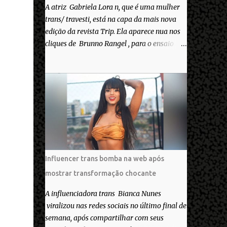
A atriz Gabriela Lora n, que é uma mulher
trans/ travesti, está na capa da mais nova
edição da revista Trip. Ela aparece nua nos
cliques de Brunno Rangel , para o ensaio
Pele Project, que ilustra a matéria de capa
“Você gosta do seu Corpo?”. “Finalmente
saiuuu!!! Muita felicidade e gratidão a toda
movimentação para que isso se tornasse
real. Agradeço aos lindos Bruno e Marcelo
por me convidarem para esse projeto
incrível, que fala acima de tudo sobre amor.
Todo carinho do mundo para a Dri da Trip
que foi a ponte disso tudo”, escreveu
Influencer trans bomba na web após
Gabriela. Gabriela classificou a capa como
mostrar transformação chocante
linda e a matéria que envolvem 180
histórias (e corpos nus) de gente que se
A influenciadora trans Bianca Nunes
apaixonou pela própria pele – como
viralizou nas redes sociais no último final de
extraordinária. O Pele Projetc tem como
semana, após compartilhar com seus
objetivo fotografar e expor uma diversidade