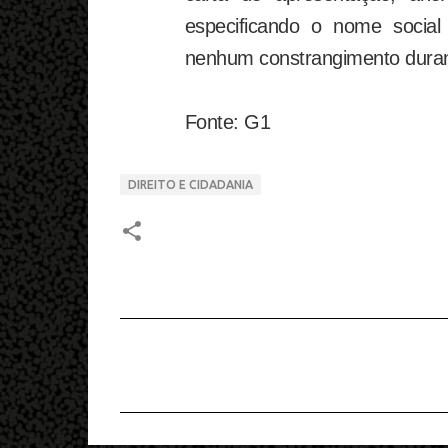
especificando o nome socia
nenhum constrangimento duran
Fonte: G1
DIREITO E CIDADANIA
C
o
m
e