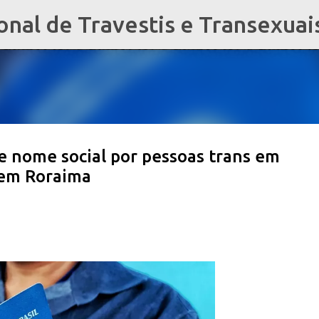
al de Travestis e Transexuai
Pular para o conteúdo principal
de nome social por pessoas trans em
 em Roraima