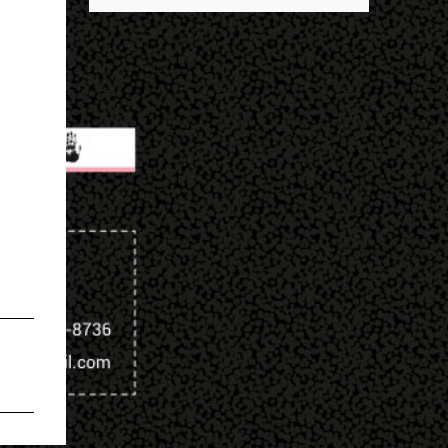
descobrir mais sobre ele e um dos grandes
entrar no exército’… Essas coisas me fizeram
destaques é seu status de relacionamento
entrar no exército. Eu disse; ‘vou mostrar
amoroso. Em maio deste ano, Mbappé foi
par...
visto pela primeira vez ao lado de Inès Rau .
A modelo trans, então, passou a ser
apontada como namorada do atleta. No
entanto, os dois nunca confirmaram que a
relação existe. Quem é Inès Rau? Inès Rau é
uma modelo de descendência argelina
nascida em Paris, França. Ela ficou famosa
ao se tornar a primeira playmate trans da
Playboy , em novembro de 2017. Ela realizou
uma cirurgia de redesignação sexual aos 18
anos, mas sua identidade transgênero só se
tornou publica quando ela posou na revista
e lançou sua biografia 'Femme' , publicada
em 2018. "Eu vivi muito tempo sem falar
que era transgênero, Eu namorei muito e
quase esqueci. Eu ti...