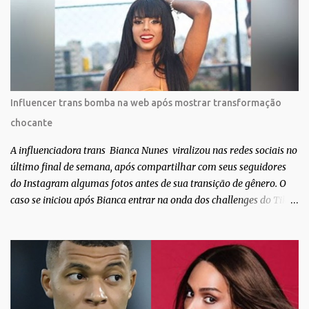
sobre amor. Todo carinho do mundo para a Dri da Trip que foi a
ponte disso tudo”, escreveu Gabriela. Gabriela classificou a capa
como linda e a matéria que envolvem 180 histórias (e corpos nus)
de gente que se apaixonou pela própria pele – como
extraordinária. O Pele Projetc tem como objetivo fotografar e
expor uma diversidade de corpos nus, ressaltando a beleza das
Influencer trans bomba na web após mostrar transformação
especificidades físicas. A atriz se tornou nacionalmente conhecida
chocante
após fazer uma participação especial na novela teen Malhação, da
TV Globo. Na trama, ela inte...
A influenciadora trans Bianca Nunes viralizou nas redes sociais no
último final de semana, após compartilhar com seus seguidores
do Instagram algumas fotos antes de sua transição de gênero. O
caso se iniciou após Bianca entrar na onda dos challenges do Tik
Tok, onde mostrava sua evolução ao longo dos anos. Não demorou
muito para que o vídeo surpreendente caísse na rede. No registro,
Bianca aparece ainda muito jovem e usando roupas masculinas,
após algumas fotos diferentes, ela finalmente aparece usando um
biquíni fio dental, com cabelo longo e seios. Através do Instagram,
a morena desabafou como foi passar um período da sua vida no