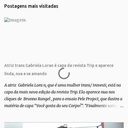
t
Postagens mais visitadas
á
r
i
o
s
Atriz trans Gabriela Loran é capa da revista Trip e aparece
linda, nua e se amando
A atriz Gabriela Lora n, que é uma mulher trans/ travesti, está na
capa da mais nova edição da revista Trip. Ela aparece nua nos
cliques de Brunno Rangel , para o ensaio Pele Project, que ilustra a
matéria de capa “Você gosta do seu Corpo?”. “Finalmente saiuuu!!!
Muita felicidade e gratidão a toda movimentação para que isso se
tornasse real. Agradeço aos lindos Bruno e Marcelo por me
convidarem para esse projeto incrível, que fala acima de tudo