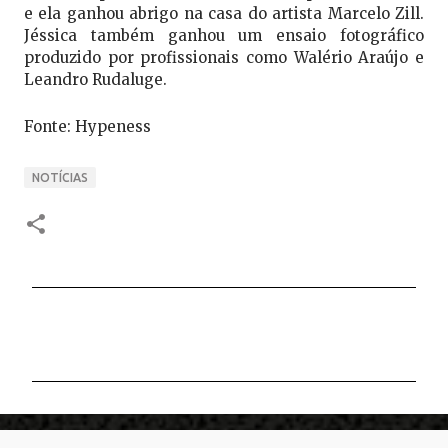
e ela ganhou abrigo na casa do artista Marcelo Zill.
Jéssica também ganhou um ensaio fotográfico
produzido por profissionais como Walério Araújo e
Leandro Rudaluge.
Fonte: Hypeness
NOTÍCIAS
C
o
m
e
n