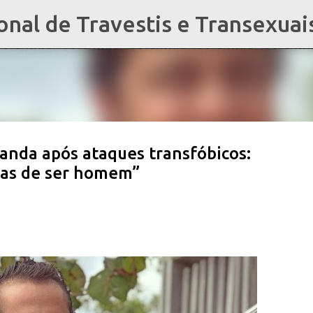
al de Travestis e Transexuai
Pular para o conteúdo principal
nda após ataques transfóbicos:
ras de ser homem”