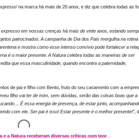
expresso’ na marca há mais de 20 anos, e diz que celebra todas as f
tá expresso em nossas crenças há mais de vinte anos, estando semp
jetos patrocinados. A campanha de Dia dos Pais mergulha na rotina
arentena e mostra como esse intenso convívio pode fortalecer a rela
erna é o maior presente. A Natura celebra todas as maneiras de ser
redita que essa masculinidade, quando encontra a paternidade,
entos de pai e filho com Bento, fruto do seu casamento com a empres
eu filho vai ter de mim, sem dúvidas, serão das coisas boas que a
educando… É essa energia de presença, de estar junto, acompanhand
ndo com ele. Ser pai é isso! Estar presente é o melhor presente!”,
d
e a Natura receberam diversas críticas com teor