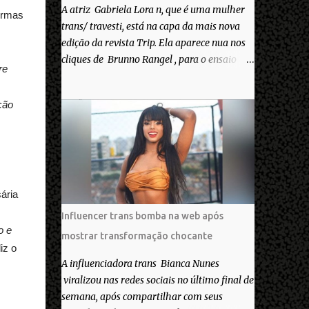
A atriz Gabriela Lora n, que é uma mulher
ormas
trans/ travesti, está na capa da mais nova
edição da revista Trip. Ela aparece nua nos
cliques de Brunno Rangel , para o ensaio
re
Pele Project, que ilustra a matéria de capa
“Você gosta do seu Corpo?”. “Finalmente
ção
saiuuu!!! Muita felicidade e gratidão a toda
movimentação para que isso se tornasse
real. Agradeço aos lindos Bruno e Marcelo
por me convidarem para esse projeto
incrível, que fala acima de tudo sobre amor.
Todo carinho do mundo para a Dri da Trip
ária
que foi a ponte disso tudo”, escreveu
Influencer trans bomba na web após
Gabriela. Gabriela classificou a capa como
o e
mostrar transformação chocante
linda e a matéria que envolvem 180
iz o
histórias (e corpos nus) de gente que se
A influenciadora trans Bianca Nunes
apaixonou pela própria pele – como
viralizou nas redes sociais no último final de
extraordinária. O Pele Projetc tem como
semana, após compartilhar com seus
objetivo fotografar e expor uma diversidade