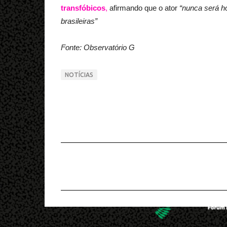
transfóbicos
,
afirmando que o ator
“nunca será 
brasileiras”
Fonte: Observatório G
NOTÍCIAS
C
o
m
e
n