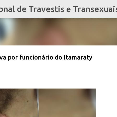
al de Travestis e Transexuai
Pular para o conteúdo principal
va por funcionário do Itamaraty