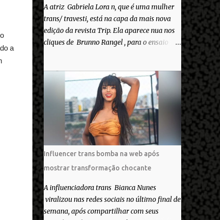
A atriz Gabriela Lora n, que é uma mulher
trans/ travesti, está na capa da mais nova
edição da revista Trip. Ela aparece nua nos
o
cliques de Brunno Rangel , para o ensaio
ado a
Pele Project, que ilustra a matéria de capa
m
“Você gosta do seu Corpo?”. “Finalmente
saiuuu!!! Muita felicidade e gratidão a toda
movimentação para que isso se tornasse
real. Agradeço aos lindos Bruno e Marcelo
por me convidarem para esse projeto
incrível, que fala acima de tudo sobre amor.
Todo carinho do mundo para a Dri da Trip
que foi a ponte disso tudo”, escreveu
Influencer trans bomba na web após
Gabriela. Gabriela classificou a capa como
mostrar transformação chocante
linda e a matéria que envolvem 180
histórias (e corpos nus) de gente que se
A influenciadora trans Bianca Nunes
apaixonou pela própria pele – como
viralizou nas redes sociais no último final de
extraordinária. O Pele Projetc tem como
semana, após compartilhar com seus
objetivo fotografar e expor uma diversidade