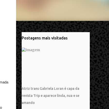
Postagens mais visitadas
eimada
Atriz trans Gabriela Loran é capa da
revista Trip e aparece linda, nua e se
amando
do