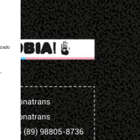
izado
.