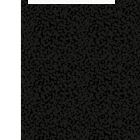
descobrir mais sobre ele e um dos grandes
entrar no exército’… Essas coisas me fizeram
destaques é seu status de relacionamento
entrar no exército. Eu disse; ‘vou mostrar
amoroso. Em maio deste ano, Mbappé foi
par...
visto pela primeira vez ao lado de Inès Rau .
A modelo trans, então, passou a ser
apontada como namorada do atleta. No
entanto, os dois nunca confirmaram que a
relação existe. Quem é Inès Rau? Inès Rau é
uma modelo de descendência argelina
nascida em Paris, França. Ela ficou famosa
ao se tornar a primeira playmate trans da
Playboy , em novembro de 2017. Ela realizou
uma cirurgia de redesignação sexual aos 18
anos, mas sua identidade transgênero só se
tornou publica quando ela posou na revista
e lançou sua biografia 'Femme' , publicada
em 2018. "Eu vivi muito tempo sem falar
que era transgênero, Eu namorei muito e
quase esqueci. Eu ti...