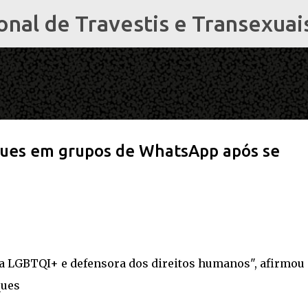
al de Travestis e Transexuai
Pular para o conteúdo principal
aques em grupos de WhatsApp após se
sa LGBTQI+ e defensora dos direitos humanos", afirmou
ques