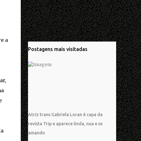
e a
Postagens mais visitadas
ar,
ma
e
Atriz trans Gabriela Loran é capa da
revista Trip e aparece linda, nua e se
ta
amando