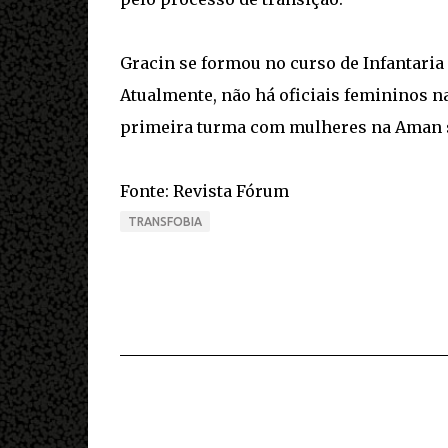
Gracin se formou no curso de Infantari
Atualmente, não há oficiais femininos n
primeira turma com mulheres na Aman só
Fonte: Revista Fórum
TRANSFOBIA
C
o
m