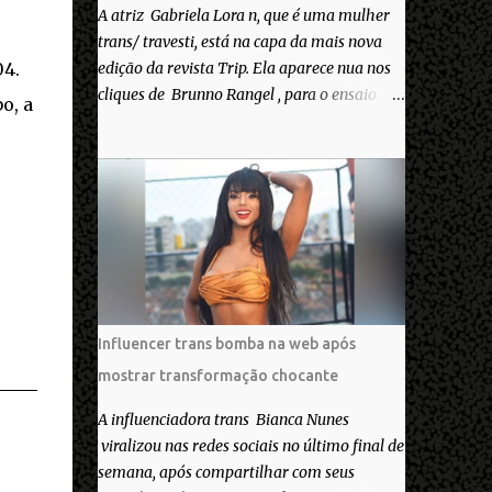
A atriz Gabriela Lora n, que é uma mulher
trans/ travesti, está na capa da mais nova
04.
edição da revista Trip. Ela aparece nua nos
cliques de Brunno Rangel , para o ensaio
o, a
Pele Project, que ilustra a matéria de capa
“Você gosta do seu Corpo?”. “Finalmente
saiuuu!!! Muita felicidade e gratidão a toda
movimentação para que isso se tornasse
real. Agradeço aos lindos Bruno e Marcelo
por me convidarem para esse projeto
incrível, que fala acima de tudo sobre amor.
Todo carinho do mundo para a Dri da Trip
que foi a ponte disso tudo”, escreveu
Influencer trans bomba na web após
Gabriela. Gabriela classificou a capa como
mostrar transformação chocante
linda e a matéria que envolvem 180
histórias (e corpos nus) de gente que se
A influenciadora trans Bianca Nunes
apaixonou pela própria pele – como
viralizou nas redes sociais no último final de
extraordinária. O Pele Projetc tem como
semana, após compartilhar com seus
objetivo fotografar e expor uma diversidade