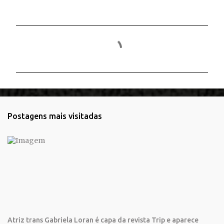
C
o
m
e
n
t
Postagens mais visitadas
á
r
i
o
s
Atriz trans Gabriela Loran é capa da revista Trip e aparece