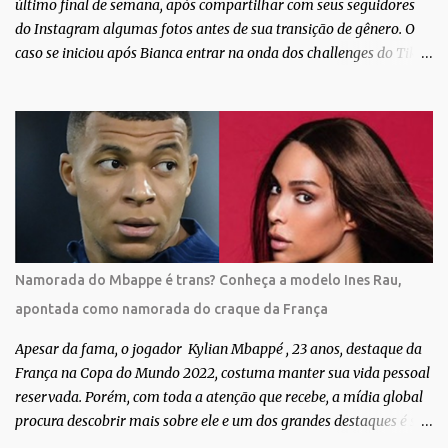
último final de semana, após compartilhar com seus seguidores
do Instagram algumas fotos antes de sua transição de gênero. O
caso se iniciou após Bianca entrar na onda dos challenges do Tik
Tok, onde mostrava sua evolução ao longo dos anos. Não demorou
muito para que o vídeo surpreendente caísse na rede. No registro,
Bianca aparece ainda muito jovem e usando roupas masculinas,
após algumas fotos diferentes, ela finalmente aparece usando um
biquíni fio dental, com cabelo longo e seios. Através do Instagram,
a morena desabafou como foi passar um período da sua vida no
exército brasileiro. Segundo Bianca, ela apenas se alistou como
uma forma de provar que sua identidade de gênero não seria algo
passageiro. “Me alistei no exército porque eu sempre ouvia muito;
Namorada do Mbappe é trans? Conheça a modelo Ines Rau,
‘bota no exército para ver se vira homem’, ‘ah, esse aí não vai
apontada como namorada do craque da França
entrar no exército’… Essas coisas me fizeram entrar no exército. Eu
disse; ‘vou mostrar par...
Apesar da fama, o jogador Kylian Mbappé , 23 anos, destaque da
França na Copa do Mundo 2022, costuma manter sua vida pessoal
reservada. Porém, com toda a atenção que recebe, a mídia global
procura descobrir mais sobre ele e um dos grandes destaques é seu
status de relacionamento amoroso. Em maio deste ano, Mbappé