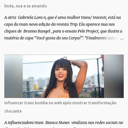
linda, nua e se amando
A atriz Gabriela Lora n, que é uma mulher trans/ travesti, está na
capa da mais nova edição da revista Trip. Ela aparece nua nos
cliques de Brunno Rangel , para o ensaio Pele Project, que ilustra a
matéria de capa “Você gosta do seu Corpo?”. “Finalmente saiuuu!!!
Muita felicidade e gratidão a toda movimentação para que isso se
tornasse real. Agradeço aos lindos Bruno e Marcelo por me
convidarem para esse projeto incrível, que fala acima de tudo
sobre amor. Todo carinho do mundo para a Dri da Trip que foi a
ponte disso tudo”, escreveu Gabriela. Gabriela classificou a capa
como linda e a matéria que envolvem 180 histórias (e corpos nus)
de gente que se apaixonou pela própria pele – como
extraordinária. O Pele Projetc tem como objetivo fotografar e
expor uma diversidade de corpos nus, ressaltando a beleza das
Influencer trans bomba na web após mostrar transformação
especificidades físicas. A atriz se tornou nacionalmente conhecida
chocante
após fazer uma participação especial na novela teen Malhação, da
TV Globo. Na trama, ela inte...
A influenciadora trans Bianca Nunes viralizou nas redes sociais no