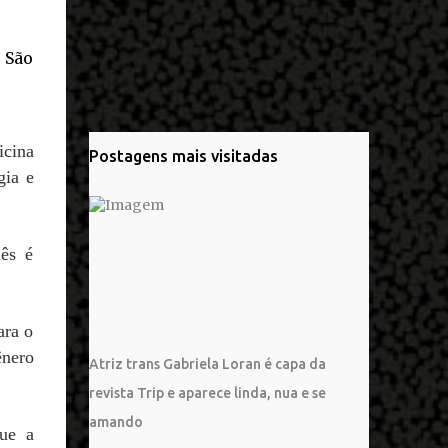
icina
Postagens mais visitadas
gia e
mês é
ara o
ênero
Atriz trans Gabriela Loran é capa da
revista Trip e aparece linda, nua e se
amando
que a