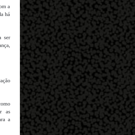
com a
da há
a ser
ança,
vação
 como
r as
ara a