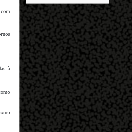
descobrir mais sobre ele e um dos grandes
entrar no exército’… Essas coisas me fizeram
destaques é seu status de relacionamento
 com
entrar no exército. Eu disse; ‘vou mostrar
amoroso. Em maio deste ano, Mbappé foi
par...
visto pela primeira vez ao lado de Inès Rau .
A modelo trans, então, passou a ser
ornos
apontada como namorada do atleta. No
entanto, os dois nunca confirmaram que a
relação existe. Quem é Inès Rau? Inès Rau é
uma modelo de descendência argelina
nascida em Paris, França. Ela ficou famosa
das à
ao se tornar a primeira playmate trans da
Playboy , em novembro de 2017. Ela realizou
uma cirurgia de redesignação sexual aos 18
 como
anos, mas sua identidade transgênero só se
tornou publica quando ela posou na revista
e lançou sua biografia 'Femme' , publicada
 como
em 2018. "Eu vivi muito tempo sem falar
que era transgênero, Eu namorei muito e
quase esqueci. Eu ti...