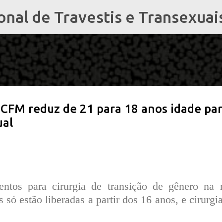
al de Travestis e Transexuai
Pular para o conteúdo principal
, CFM reduz de 21 para 18 anos idade pa
ual
entos para cirurgia de transição de gênero na 
só estão liberadas a partir dos 16 anos, e cirurgia