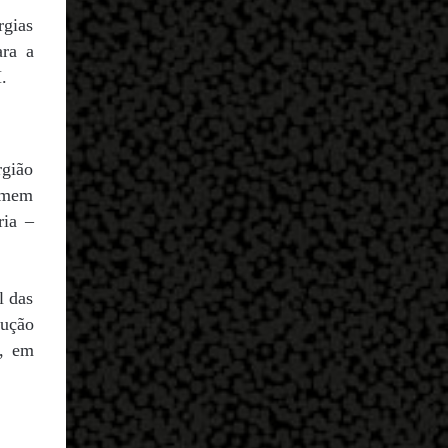
rgias
ara a
.
rgião
homem
ria –
l das
lução
o, em