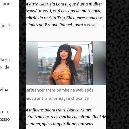
 por
A atriz Gabriela Lora n, que é uma mulher
trans/ travesti, está na capa da mais nova
edição da revista Trip. Ela aparece nua nos
cliques de Brunno Rangel , para o ensaio
não é
Pele Project, que ilustra a matéria de capa
“Você gosta do seu Corpo?”. “Finalmente
saiuuu!!! Muita felicidade e gratidão a toda
movimentação para que isso se tornasse
Maria
real. Agradeço aos lindos Bruno e Marcelo
por me convidarem para esse projeto
ão de
incrível, que fala acima de tudo sobre amor.
Todo carinho do mundo para a Dri da Trip
que foi a ponte disso tudo”, escreveu
elha.
Influencer trans bomba na web após
Gabriela. Gabriela classificou a capa como
mostrar transformação chocante
linda e a matéria que envolvem 180
histórias (e corpos nus) de gente que se
A influenciadora trans Bianca Nunes
ero e
apaixonou pela própria pele – como
viralizou nas redes sociais no último final de
cesso
extraordinária. O Pele Projetc tem como
semana, após compartilhar com seus
objetivo fotografar e expor uma diversidade