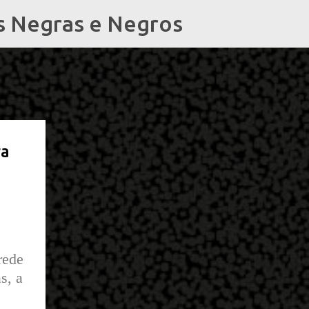
s Negras e Negros
ra
rede
s, a