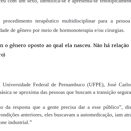
eu com um sexo, identifica-se e apresenta-se fenotipicamen
procedimento terapêutico multidisciplinar para a pesso
idade de gênero por meio de hormonoterapia e/ou cirurgias.
a Universidade Federal de Pernambuco (UFPE), José Carl
básica se aproxima das pessoas que buscam a transição segura
o da resposta que a gente precisa dar a esse público”, di
condições anteriores, eles buscavam a automedicação, iam atr
one industrial.”