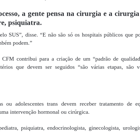
esso, a gente pensa na cirurgia e a cirurgia
e, psiquiatra.
pelo SUS”, disse. “E não são só os hospitais públicos que 
também podem.”
do CFM contribui para a criação de um “padrão de qualida
térios que devem ser seguidos “são várias etapas, são v
as ou adolescentes trans devem receber tratamento de e
huma intervenção hormonal ou cirúrgica.
iatra, psiquiatra, endocrinologista, ginecologista, urologi