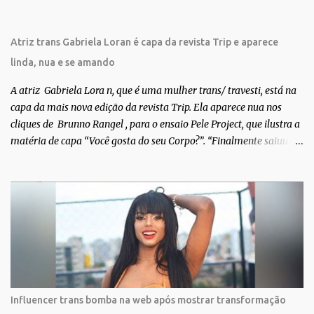
Atriz trans Gabriela Loran é capa da revista Trip e aparece
linda, nua e se amando
A atriz Gabriela Lora n, que é uma mulher trans/ travesti, está na
capa da mais nova edição da revista Trip. Ela aparece nua nos
cliques de Brunno Rangel , para o ensaio Pele Project, que ilustra a
matéria de capa “Você gosta do seu Corpo?”. “Finalmente saiuuu!!!
Muita felicidade e gratidão a toda movimentação para que isso se
tornasse real. Agradeço aos lindos Bruno e Marcelo por me
convidarem para esse projeto incrível, que fala acima de tudo
sobre amor. Todo carinho do mundo para a Dri da Trip que foi a
ponte disso tudo”, escreveu Gabriela. Gabriela classificou a capa
como linda e a matéria que envolvem 180 histórias (e corpos nus)
de gente que se apaixonou pela própria pele – como
extraordinária. O Pele Projetc tem como objetivo fotografar e
expor uma diversidade de corpos nus, ressaltando a beleza das
Influencer trans bomba na web após mostrar transformação
especificidades físicas. A atriz se tornou nacionalmente conhecida