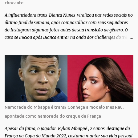
chocante
após fazer uma participação especial na novela teen Malhação, da
TV Globo. Na trama, ela inte...
A influenciadora trans Bianca Nunes viralizou nas redes sociais no
último final de semana, após compartilhar com seus seguidores
do Instagram algumas fotos antes de sua transição de gênero. O
caso se iniciou após Bianca entrar na onda dos challenges do Tik
Tok, onde mostrava sua evolução ao longo dos anos. Não demorou
muito para que o vídeo surpreendente caísse na rede. No registro,
Bianca aparece ainda muito jovem e usando roupas masculinas,
após algumas fotos diferentes, ela finalmente aparece usando um
biquíni fio dental, com cabelo longo e seios. Através do Instagram,
a morena desabafou como foi passar um período da sua vida no
exército brasileiro. Segundo Bianca, ela apenas se alistou como
uma forma de provar que sua identidade de gênero não seria algo
passageiro. “Me alistei no exército porque eu sempre ouvia muito;
Namorada do Mbappe é trans? Conheça a modelo Ines Rau,
‘bota no exército para ver se vira homem’, ‘ah, esse aí não vai
apontada como namorada do craque da França
entrar no exército’… Essas coisas me fizeram entrar no exército. Eu
disse; ‘vou mostrar par...
Apesar da fama, o jogador Kylian Mbappé , 23 anos, destaque da
França na Copa do Mundo 2022, costuma manter sua vida pessoal