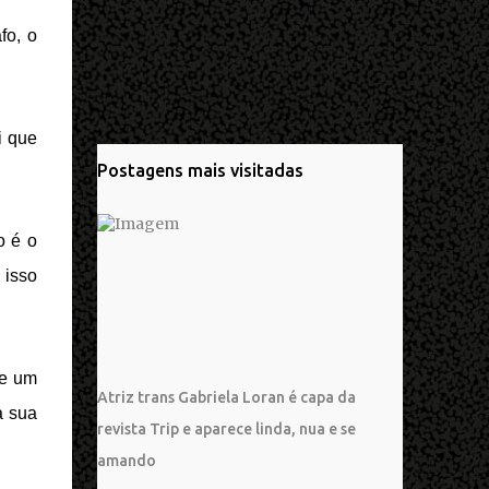
fo, o
i que
Postagens mais visitadas
o é o
 isso
de um
Atriz trans Gabriela Loran é capa da
a sua
revista Trip e aparece linda, nua e se
amando