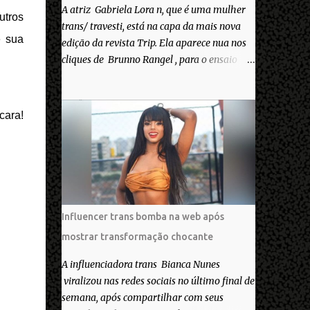
A atriz Gabriela Lora n, que é uma mulher
utros
trans/ travesti, está na capa da mais nova
e sua
edição da revista Trip. Ela aparece nua nos
cliques de Brunno Rangel , para o ensaio
Pele Project, que ilustra a matéria de capa
“Você gosta do seu Corpo?”. “Finalmente
saiuuu!!! Muita felicidade e gratidão a toda
cara!
movimentação para que isso se tornasse
real. Agradeço aos lindos Bruno e Marcelo
por me convidarem para esse projeto
incrível, que fala acima de tudo sobre amor.
Todo carinho do mundo para a Dri da Trip
que foi a ponte disso tudo”, escreveu
Influencer trans bomba na web após
Gabriela. Gabriela classificou a capa como
mostrar transformação chocante
linda e a matéria que envolvem 180
histórias (e corpos nus) de gente que se
A influenciadora trans Bianca Nunes
apaixonou pela própria pele – como
viralizou nas redes sociais no último final de
extraordinária. O Pele Projetc tem como
semana, após compartilhar com seus
objetivo fotografar e expor uma diversidade