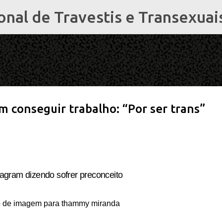
al de Travestis e Transexuai
Pular para o conteúdo principal
 conseguir trabalho: “Por ser trans”
tagram dizendo sofrer preconceito