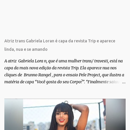
i
o
s
Atriz trans Gabriela Loran é capa da revista Trip e aparece
linda, nua e se amando
A atriz Gabriela Lora n, que é uma mulher trans/ travesti, está na
capa da mais nova edição da revista Trip. Ela aparece nua nos
cliques de Brunno Rangel , para o ensaio Pele Project, que ilustra a
matéria de capa “Você gosta do seu Corpo?”. “Finalmente saiuuu!!!
Muita felicidade e gratidão a toda movimentação para que isso se
tornasse real. Agradeço aos lindos Bruno e Marcelo por me
convidarem para esse projeto incrível, que fala acima de tudo
sobre amor. Todo carinho do mundo para a Dri da Trip que foi a
ponte disso tudo”, escreveu Gabriela. Gabriela classificou a capa
como linda e a matéria que envolvem 180 histórias (e corpos nus)