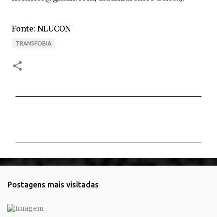
Fonte: NLUCON
TRANSFOBIA
C
o
m
e
n
t
Postagens mais visitadas
á
r