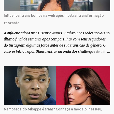
de gente que se apaixonou pela própria pele – como
extraordinária. O Pele Projetc tem como objetivo fotografar e
expor uma diversidade de corpos nus, ressaltando a beleza das
Influencer trans bomba na web após mostrar transformação
especificidades físicas. A atriz se tornou nacionalmente conhecida
chocante
após fazer uma participação especial na novela teen Malhação, da
TV Globo. Na trama, ela inte...
A influenciadora trans Bianca Nunes viralizou nas redes sociais no
último final de semana, após compartilhar com seus seguidores
do Instagram algumas fotos antes de sua transição de gênero. O
caso se iniciou após Bianca entrar na onda dos challenges do Tik
Tok, onde mostrava sua evolução ao longo dos anos. Não demorou
muito para que o vídeo surpreendente caísse na rede. No registro,
Bianca aparece ainda muito jovem e usando roupas masculinas,
após algumas fotos diferentes, ela finalmente aparece usando um
biquíni fio dental, com cabelo longo e seios. Através do Instagram,
a morena desabafou como foi passar um período da sua vida no
exército brasileiro. Segundo Bianca, ela apenas se alistou como
uma forma de provar que sua identidade de gênero não seria algo
passageiro. “Me alistei no exército porque eu sempre ouvia muito;
Namorada do Mbappe é trans? Conheça a modelo Ines Rau,
‘bota no exército para ver se vira homem’, ‘ah, esse aí não vai