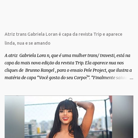
o
s
Atriz trans Gabriela Loran é capa da revista Trip e aparece
linda, nua e se amando
A atriz Gabriela Lora n, que é uma mulher trans/ travesti, está na
capa da mais nova edição da revista Trip. Ela aparece nua nos
cliques de Brunno Rangel , para o ensaio Pele Project, que ilustra a
matéria de capa “Você gosta do seu Corpo?”. “Finalmente saiuuu!!!
Muita felicidade e gratidão a toda movimentação para que isso se
tornasse real. Agradeço aos lindos Bruno e Marcelo por me
convidarem para esse projeto incrível, que fala acima de tudo
sobre amor. Todo carinho do mundo para a Dri da Trip que foi a
ponte disso tudo”, escreveu Gabriela. Gabriela classificou a capa
como linda e a matéria que envolvem 180 histórias (e corpos nus)
de gente que se apaixonou pela própria pele – como
extraordinária. O Pele Projetc tem como objetivo fotografar e