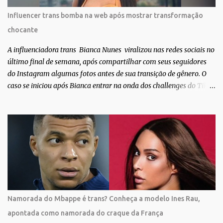
expor uma diversidade de corpos nus, ressaltando a beleza das
Influencer trans bomba na web após mostrar transformação
especificidades físicas. A atriz se tornou nacionalmente conhecida
chocante
após fazer uma participação especial na novela teen Malhação, da
TV Globo. Na trama, ela inte...
A influenciadora trans Bianca Nunes viralizou nas redes sociais no
último final de semana, após compartilhar com seus seguidores
do Instagram algumas fotos antes de sua transição de gênero. O
caso se iniciou após Bianca entrar na onda dos challenges do Tik
Tok, onde mostrava sua evolução ao longo dos anos. Não demorou
muito para que o vídeo surpreendente caísse na rede. No registro,
Bianca aparece ainda muito jovem e usando roupas masculinas,
após algumas fotos diferentes, ela finalmente aparece usando um
biquíni fio dental, com cabelo longo e seios. Através do Instagram,
a morena desabafou como foi passar um período da sua vida no
exército brasileiro. Segundo Bianca, ela apenas se alistou como
uma forma de provar que sua identidade de gênero não seria algo
passageiro. “Me alistei no exército porque eu sempre ouvia muito;
Namorada do Mbappe é trans? Conheça a modelo Ines Rau,
‘bota no exército para ver se vira homem’, ‘ah, esse aí não vai
apontada como namorada do craque da França
entrar no exército’… Essas coisas me fizeram entrar no exército. Eu