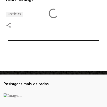
NOTÍCIAS
C
o
m
e
n
t
Postagens mais visitadas
á
r
i