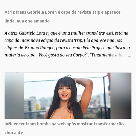
Atriz trans Gabriela Loran é capa da revista Trip e aparece
linda, nua e se amando
A atriz Gabriela Lora n, que é uma mulher trans/ travesti, está na
capa da mais nova edição da revista Trip. Ela aparece nua nos
cliques de Brunno Rangel , para o ensaio Pele Project, que ilustra a
matéria de capa “Você gosta do seu Corpo?”. “Finalmente saiuuu!!!
Muita felicidade e gratidão a toda movimentação para que isso se
tornasse real. Agradeço aos lindos Bruno e Marcelo por me
convidarem para esse projeto incrível, que fala acima de tudo
sobre amor. Todo carinho do mundo para a Dri da Trip que foi a
ponte disso tudo”, escreveu Gabriela. Gabriela classificou a capa
como linda e a matéria que envolvem 180 histórias (e corpos nus)
de gente que se apaixonou pela própria pele – como
extraordinária. O Pele Projetc tem como objetivo fotografar e
expor uma diversidade de corpos nus, ressaltando a beleza das
Influencer trans bomba na web após mostrar transformação
especificidades físicas. A atriz se tornou nacionalmente conhecida
chocante
após fazer uma participação especial na novela teen Malhação, da