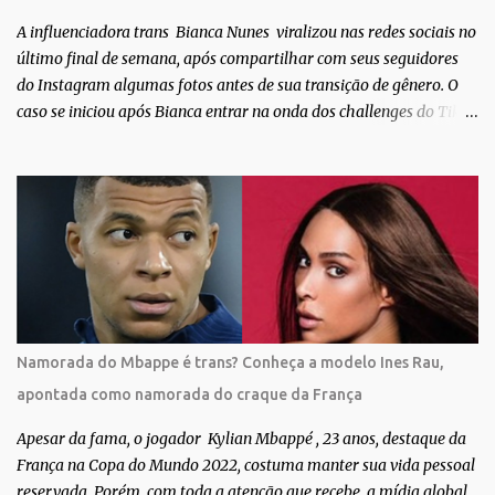
TV Globo. Na trama, ela inte...
A influenciadora trans Bianca Nunes viralizou nas redes sociais no
último final de semana, após compartilhar com seus seguidores
do Instagram algumas fotos antes de sua transição de gênero. O
caso se iniciou após Bianca entrar na onda dos challenges do Tik
Tok, onde mostrava sua evolução ao longo dos anos. Não demorou
muito para que o vídeo surpreendente caísse na rede. No registro,
Bianca aparece ainda muito jovem e usando roupas masculinas,
após algumas fotos diferentes, ela finalmente aparece usando um
biquíni fio dental, com cabelo longo e seios. Através do Instagram,
a morena desabafou como foi passar um período da sua vida no
exército brasileiro. Segundo Bianca, ela apenas se alistou como
uma forma de provar que sua identidade de gênero não seria algo
passageiro. “Me alistei no exército porque eu sempre ouvia muito;
Namorada do Mbappe é trans? Conheça a modelo Ines Rau,
‘bota no exército para ver se vira homem’, ‘ah, esse aí não vai
apontada como namorada do craque da França
entrar no exército’… Essas coisas me fizeram entrar no exército. Eu
disse; ‘vou mostrar par...
Apesar da fama, o jogador Kylian Mbappé , 23 anos, destaque da
França na Copa do Mundo 2022, costuma manter sua vida pessoal
reservada. Porém, com toda a atenção que recebe, a mídia global