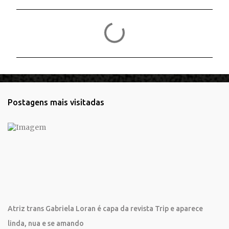
C
o
m
e
n
t
Postagens mais visitadas
á
r
i
o
s
Atriz trans Gabriela Loran é capa da revista Trip e aparece
linda, nua e se amando