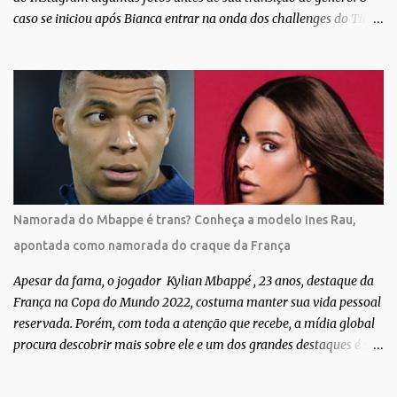
caso se iniciou após Bianca entrar na onda dos challenges do Tik
Tok, onde mostrava sua evolução ao longo dos anos. Não demorou
muito para que o vídeo surpreendente caísse na rede. No registro,
Bianca aparece ainda muito jovem e usando roupas masculinas,
após algumas fotos diferentes, ela finalmente aparece usando um
biquíni fio dental, com cabelo longo e seios. Através do Instagram,
a morena desabafou como foi passar um período da sua vida no
exército brasileiro. Segundo Bianca, ela apenas se alistou como
uma forma de provar que sua identidade de gênero não seria algo
passageiro. “Me alistei no exército porque eu sempre ouvia muito;
Namorada do Mbappe é trans? Conheça a modelo Ines Rau,
‘bota no exército para ver se vira homem’, ‘ah, esse aí não vai
apontada como namorada do craque da França
entrar no exército’… Essas coisas me fizeram entrar no exército. Eu
disse; ‘vou mostrar par...
Apesar da fama, o jogador Kylian Mbappé , 23 anos, destaque da
França na Copa do Mundo 2022, costuma manter sua vida pessoal
reservada. Porém, com toda a atenção que recebe, a mídia global
procura descobrir mais sobre ele e um dos grandes destaques é seu
status de relacionamento amoroso. Em maio deste ano, Mbappé
foi visto pela primeira vez ao lado de Inès Rau . A modelo trans,