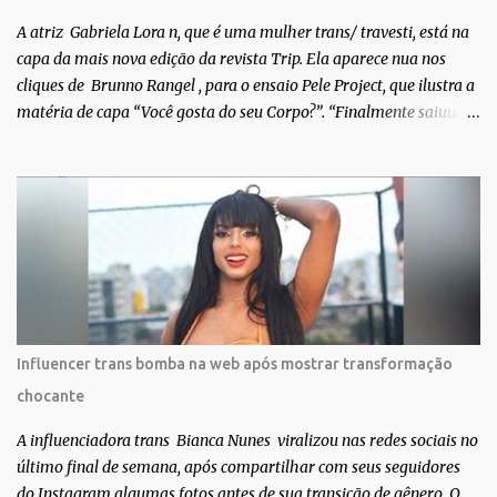
A atriz Gabriela Lora n, que é uma mulher trans/ travesti, está na
capa da mais nova edição da revista Trip. Ela aparece nua nos
cliques de Brunno Rangel , para o ensaio Pele Project, que ilustra a
matéria de capa “Você gosta do seu Corpo?”. “Finalmente saiuuu!!!
Muita felicidade e gratidão a toda movimentação para que isso se
tornasse real. Agradeço aos lindos Bruno e Marcelo por me
convidarem para esse projeto incrível, que fala acima de tudo
sobre amor. Todo carinho do mundo para a Dri da Trip que foi a
ponte disso tudo”, escreveu Gabriela. Gabriela classificou a capa
como linda e a matéria que envolvem 180 histórias (e corpos nus)
de gente que se apaixonou pela própria pele – como
extraordinária. O Pele Projetc tem como objetivo fotografar e
expor uma diversidade de corpos nus, ressaltando a beleza das
Influencer trans bomba na web após mostrar transformação
especificidades físicas. A atriz se tornou nacionalmente conhecida
chocante
após fazer uma participação especial na novela teen Malhação, da
TV Globo. Na trama, ela inte...
A influenciadora trans Bianca Nunes viralizou nas redes sociais no
último final de semana, após compartilhar com seus seguidores
do Instagram algumas fotos antes de sua transição de gênero. O