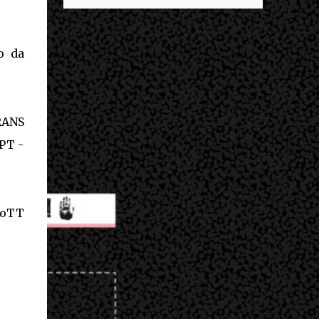
descobrir mais sobre ele e um dos grandes
entrar no exército’… Essas coisas me fizeram
destaques é seu status de relacionamento
entrar no exército. Eu disse; ‘vou mostrar
amoroso. Em maio deste ano, Mbappé foi
par...
o da
visto pela primeira vez ao lado de Inès Rau .
A modelo trans, então, passou a ser
apontada como namorada do atleta. No
entanto, os dois nunca confirmaram que a
RANS
relação existe. Quem é Inès Rau? Inès Rau é
uma modelo de descendência argelina
PT -
nascida em Paris, França. Ela ficou famosa
ao se tornar a primeira playmate trans da
Playboy , em novembro de 2017. Ela realizou
uma cirurgia de redesignação sexual aos 18
hoTT
anos, mas sua identidade transgênero só se
tornou publica quando ela posou na revista
e lançou sua biografia 'Femme' , publicada
em 2018. "Eu vivi muito tempo sem falar
que era transgênero, Eu namorei muito e
quase esqueci. Eu ti...