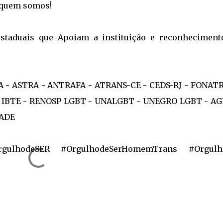
 quem somos!
estaduais que Apoiam a instituição e reconheciment
 - ASTRA - ANTRAFA - ATRANS-CE - CEDS-RJ - FONAT
 IBTE - RENOSP LGBT - UNALGBT - UNEGRO LGBT - AG
DADE
gulhodeSER #OrgulhodeSerHomemTrans #Orgul