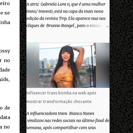
eiro
A atriz Gabriela Lora n, que é uma mulher
trans/ travesti, está na capa da mais nova
e se
edição da revista Trip. Ela aparece nua nos
inha
cliques de Brunno Rangel , para o ensaio
Pele Project, que ilustra a matéria de capa
“Você gosta do seu Corpo?”. “Finalmente
saiuuu!!! Muita felicidade e gratidão a toda
Jossy
movimentação para que isso se tornasse
r no
real. Agradeço aos lindos Bruno e Marcelo
por me convidarem para esse projeto
dade
incrível, que fala acima de tudo sobre amor.
ids,
Todo carinho do mundo para a Dri da Trip
que foi a ponte disso tudo”, escreveu
Influencer trans bomba na web após
Gabriela. Gabriela classificou a capa como
mostrar transformação chocante
linda e a matéria que envolvem 180
o de
histórias (e corpos nus) de gente que se
A influenciadora trans Bianca Nunes
data
apaixonou pela própria pele – como
viralizou nas redes sociais no último final de
extraordinária. O Pele Projetc tem como
da no
semana, após compartilhar com seus
objetivo fotografar e expor uma diversidade