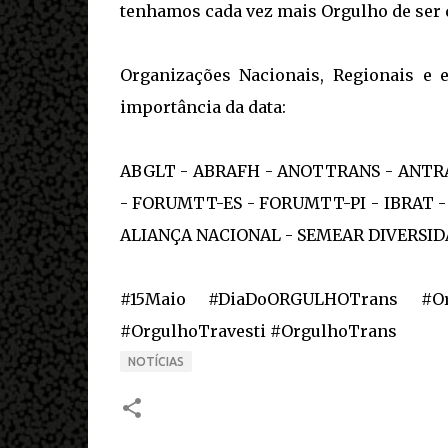
tenhamos cada vez mais Orgulho de ser
Organizações Nacionais, Regionais e 
importância da data:
ABGLT - ABRAFH - ANOTTRANS - ANTRA
- FORUMTT-ES - FORUMTT-PI - IBRAT -
ALIANÇA NACIONAL - SEMEAR DIVERSI
#15Maio #DiaDoORGULHOTrans #Or
#OrgulhoTravesti #OrgulhoTrans
NOTÍCIAS