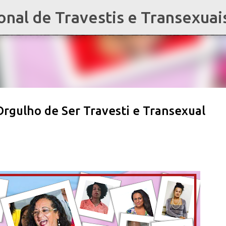
al de Travestis e Transexuai
Pular para o conteúdo principal
Orgulho de Ser Travesti e Transexual