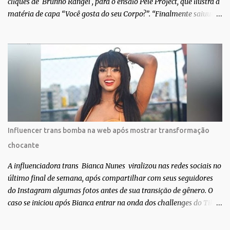
cliques de Brunno Rangel , para o ensaio Pele Project, que ilustra a
matéria de capa “Você gosta do seu Corpo?”. “Finalmente saiuuu!!!
Muita felicidade e gratidão a toda movimentação para que isso se
tornasse real. Agradeço aos lindos Bruno e Marcelo por me
convidarem para esse projeto incrível, que fala acima de tudo
sobre amor. Todo carinho do mundo para a Dri da Trip que foi a
ponte disso tudo”, escreveu Gabriela. Gabriela classificou a capa
como linda e a matéria que envolvem 180 histórias (e corpos nus)
de gente que se apaixonou pela própria pele – como
extraordinária. O Pele Projetc tem como objetivo fotografar e
expor uma diversidade de corpos nus, ressaltando a beleza das
Influencer trans bomba na web após mostrar transformação
especificidades físicas. A atriz se tornou nacionalmente conhecida
chocante
após fazer uma participação especial na novela teen Malhação, da
TV Globo. Na trama, ela inte...
A influenciadora trans Bianca Nunes viralizou nas redes sociais no
último final de semana, após compartilhar com seus seguidores
do Instagram algumas fotos antes de sua transição de gênero. O
caso se iniciou após Bianca entrar na onda dos challenges do Tik
Tok, onde mostrava sua evolução ao longo dos anos. Não demorou
muito para que o vídeo surpreendente caísse na rede. No registro,