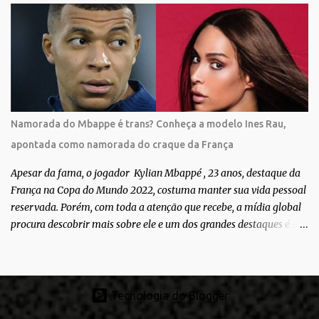
Bianca aparece ainda muito jovem e usando roupas masculinas,
após algumas fotos diferentes, ela finalmente aparece usando um
biquíni fio dental, com cabelo longo e seios. Através do Instagram,
a morena desabafou como foi passar um período da sua vida no
exército brasileiro. Segundo Bianca, ela apenas se alistou como
uma forma de provar que sua identidade de gênero não seria algo
passageiro. “Me alistei no exército porque eu sempre ouvia muito;
Namorada do Mbappe é trans? Conheça a modelo Ines Rau,
‘bota no exército para ver se vira homem’, ‘ah, esse aí não vai
apontada como namorada do craque da França
entrar no exército’… Essas coisas me fizeram entrar no exército. Eu
disse; ‘vou mostrar par...
Apesar da fama, o jogador Kylian Mbappé , 23 anos, destaque da
França na Copa do Mundo 2022, costuma manter sua vida pessoal
reservada. Porém, com toda a atenção que recebe, a mídia global
procura descobrir mais sobre ele e um dos grandes destaques é seu
status de relacionamento amoroso. Em maio deste ano, Mbappé
foi visto pela primeira vez ao lado de Inès Rau . A modelo trans,
então, passou a ser apontada como namorada do atleta. No
entanto, os dois nunca confirmaram que a relação existe. Quem é
Tecnologia do Blogger
Inès Rau? Inès Rau é uma modelo de descendência argelina