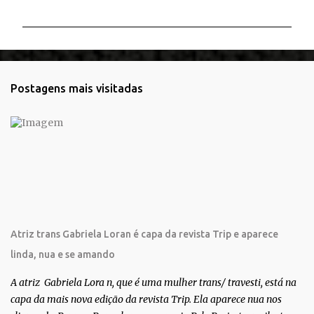
o
m
e
n
t
Postagens mais visitadas
á
r
i
o
s
Atriz trans Gabriela Loran é capa da revista Trip e aparece
linda, nua e se amando
A atriz Gabriela Lora n, que é uma mulher trans/ travesti, está na
capa da mais nova edição da revista Trip. Ela aparece nua nos