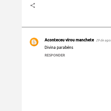
Aconteceu virou manchete
29 de agos
C
Divina parabéns
o
RESPONDER
m
e
n
t
á
r
i
o