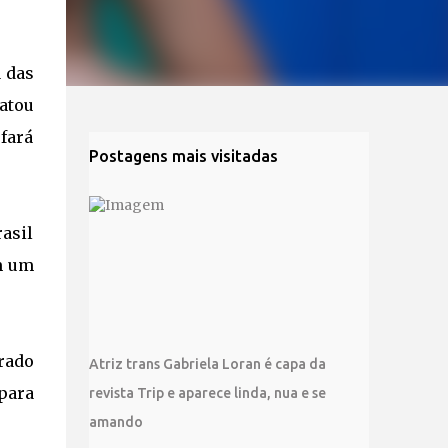
a das
atou
 fará
Postagens mais visitadas
asil
m um
rado
Atriz trans Gabriela Loran é capa da
 para
revista Trip e aparece linda, nua e se
amando