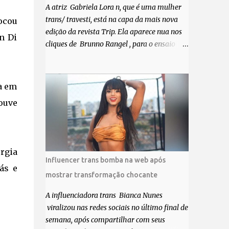
A atriz Gabriela Lora n, que é uma mulher
trans/ travesti, está na capa da mais nova
ocou
edição da revista Trip. Ela aparece nua nos
on Di
cliques de Brunno Rangel , para o ensaio
Pele Project, que ilustra a matéria de capa
“Você gosta do seu Corpo?”. “Finalmente
saiuuu!!! Muita felicidade e gratidão a toda
ta em
movimentação para que isso se tornasse
ouve
real. Agradeço aos lindos Bruno e Marcelo
por me convidarem para esse projeto
incrível, que fala acima de tudo sobre amor.
Todo carinho do mundo para a Dri da Trip
rgia
que foi a ponte disso tudo”, escreveu
Influencer trans bomba na web após
Gabriela. Gabriela classificou a capa como
ás e
mostrar transformação chocante
linda e a matéria que envolvem 180
histórias (e corpos nus) de gente que se
A influenciadora trans Bianca Nunes
apaixonou pela própria pele – como
viralizou nas redes sociais no último final de
extraordinária. O Pele Projetc tem como
semana, após compartilhar com seus
objetivo fotografar e expor uma diversidade