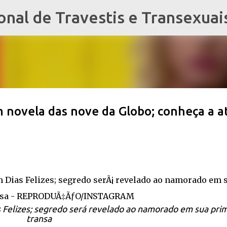
al de Travestis e Transexuai
Pular para o conteúdo principal
m novela das nove da Globo; conheça a at
 Felizes; segredo será revelado ao namorado em sua pri
transa