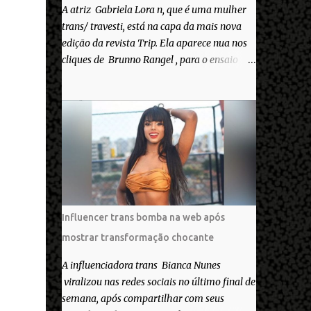
A atriz Gabriela Lora n, que é uma mulher
trans/ travesti, está na capa da mais nova
edição da revista Trip. Ela aparece nua nos
cliques de Brunno Rangel , para o ensaio
Pele Project, que ilustra a matéria de capa
“Você gosta do seu Corpo?”. “Finalmente
saiuuu!!! Muita felicidade e gratidão a toda
movimentação para que isso se tornasse
real. Agradeço aos lindos Bruno e Marcelo
por me convidarem para esse projeto
incrível, que fala acima de tudo sobre amor.
Todo carinho do mundo para a Dri da Trip
que foi a ponte disso tudo”, escreveu
Influencer trans bomba na web após
Gabriela. Gabriela classificou a capa como
mostrar transformação chocante
linda e a matéria que envolvem 180
histórias (e corpos nus) de gente que se
A influenciadora trans Bianca Nunes
apaixonou pela própria pele – como
viralizou nas redes sociais no último final de
extraordinária. O Pele Projetc tem como
semana, após compartilhar com seus
objetivo fotografar e expor uma diversidade