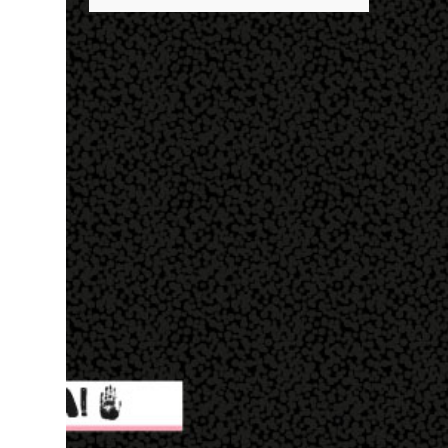
descobrir mais sobre ele e um dos grandes
entrar no exército’… Essas coisas me fizeram
destaques é seu status de relacionamento
entrar no exército. Eu disse; ‘vou mostrar
amoroso. Em maio deste ano, Mbappé foi
par...
visto pela primeira vez ao lado de Inès Rau .
A modelo trans, então, passou a ser
apontada como namorada do atleta. No
entanto, os dois nunca confirmaram que a
relação existe. Quem é Inès Rau? Inès Rau é
uma modelo de descendência argelina
nascida em Paris, França. Ela ficou famosa
ao se tornar a primeira playmate trans da
Playboy , em novembro de 2017. Ela realizou
uma cirurgia de redesignação sexual aos 18
anos, mas sua identidade transgênero só se
tornou publica quando ela posou na revista
e lançou sua biografia 'Femme' , publicada
em 2018. "Eu vivi muito tempo sem falar
que era transgênero, Eu namorei muito e
quase esqueci. Eu ti...