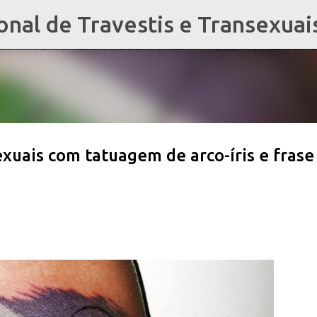
al de Travestis e Transexuai
Pular para o conteúdo principal
xuais com tatuagem de arco-íris e frase