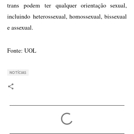
trans podem ter qualquer orientação sexual,
incluindo heterossexual, homossexual, bissexual
e assexual.
Fonte: UOL
NOTÍCIAS
C
o
m