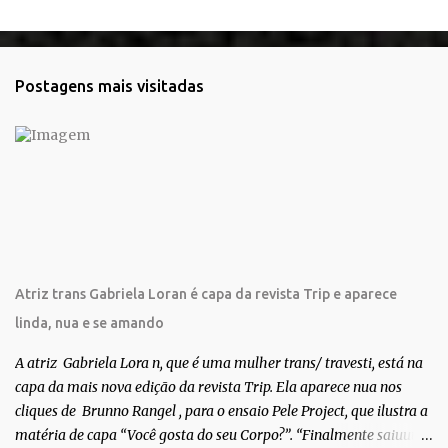
e
n
t
Postagens mais visitadas
á
r
i
o
s
Atriz trans Gabriela Loran é capa da revista Trip e aparece
linda, nua e se amando
A atriz Gabriela Lora n, que é uma mulher trans/ travesti, está na
capa da mais nova edição da revista Trip. Ela aparece nua nos
cliques de Brunno Rangel , para o ensaio Pele Project, que ilustra a
matéria de capa “Você gosta do seu Corpo?”. “Finalmente saiuuu!!!