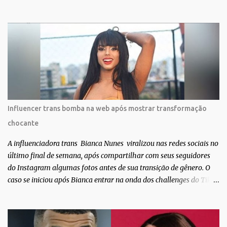
Muita felicidade e gratidão a toda movimentação para que isso se
tornasse real. Agradeço aos lindos Bruno e Marcelo por me
convidarem para esse projeto incrível, que fala acima de tudo
sobre amor. Todo carinho do mundo para a Dri da Trip que foi a
ponte disso tudo”, escreveu Gabriela. Gabriela classificou a capa
como linda e a matéria que envolvem 180 histórias (e corpos nus)
de gente que se apaixonou pela própria pele – como
extraordinária. O Pele Projetc tem como objetivo fotografar e
expor uma diversidade de corpos nus, ressaltando a beleza das
Influencer trans bomba na web após mostrar transformação
especificidades físicas. A atriz se tornou nacionalmente conhecida
chocante
após fazer uma participação especial na novela teen Malhação, da
TV Globo. Na trama, ela inte...
A influenciadora trans Bianca Nunes viralizou nas redes sociais no
último final de semana, após compartilhar com seus seguidores
do Instagram algumas fotos antes de sua transição de gênero. O
caso se iniciou após Bianca entrar na onda dos challenges do Tik
Tok, onde mostrava sua evolução ao longo dos anos. Não demorou
muito para que o vídeo surpreendente caísse na rede. No registro,
Bianca aparece ainda muito jovem e usando roupas masculinas,