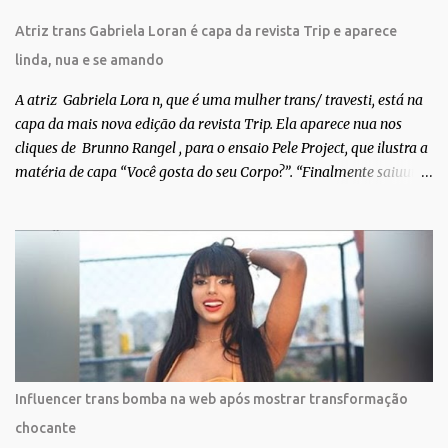
Atriz trans Gabriela Loran é capa da revista Trip e aparece
linda, nua e se amando
A atriz Gabriela Lora n, que é uma mulher trans/ travesti, está na
capa da mais nova edição da revista Trip. Ela aparece nua nos
cliques de Brunno Rangel , para o ensaio Pele Project, que ilustra a
matéria de capa “Você gosta do seu Corpo?”. “Finalmente saiuuu!!!
Muita felicidade e gratidão a toda movimentação para que isso se
tornasse real. Agradeço aos lindos Bruno e Marcelo por me
convidarem para esse projeto incrível, que fala acima de tudo
sobre amor. Todo carinho do mundo para a Dri da Trip que foi a
ponte disso tudo”, escreveu Gabriela. Gabriela classificou a capa
como linda e a matéria que envolvem 180 histórias (e corpos nus)
de gente que se apaixonou pela própria pele – como
extraordinária. O Pele Projetc tem como objetivo fotografar e
expor uma diversidade de corpos nus, ressaltando a beleza das
Influencer trans bomba na web após mostrar transformação
especificidades físicas. A atriz se tornou nacionalmente conhecida
chocante
após fazer uma participação especial na novela teen Malhação, da