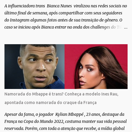
TV Globo. Na trama, ela inte...
A influenciadora trans Bianca Nunes viralizou nas redes sociais no
último final de semana, após compartilhar com seus seguidores
do Instagram algumas fotos antes de sua transição de gênero. O
caso se iniciou após Bianca entrar na onda dos challenges do Tik
Tok, onde mostrava sua evolução ao longo dos anos. Não demorou
muito para que o vídeo surpreendente caísse na rede. No registro,
Bianca aparece ainda muito jovem e usando roupas masculinas,
após algumas fotos diferentes, ela finalmente aparece usando um
biquíni fio dental, com cabelo longo e seios. Através do Instagram,
a morena desabafou como foi passar um período da sua vida no
exército brasileiro. Segundo Bianca, ela apenas se alistou como
uma forma de provar que sua identidade de gênero não seria algo
passageiro. “Me alistei no exército porque eu sempre ouvia muito;
Namorada do Mbappe é trans? Conheça a modelo Ines Rau,
‘bota no exército para ver se vira homem’, ‘ah, esse aí não vai
apontada como namorada do craque da França
entrar no exército’… Essas coisas me fizeram entrar no exército. Eu
disse; ‘vou mostrar par...
Apesar da fama, o jogador Kylian Mbappé , 23 anos, destaque da
França na Copa do Mundo 2022, costuma manter sua vida pessoal
reservada. Porém, com toda a atenção que recebe, a mídia global