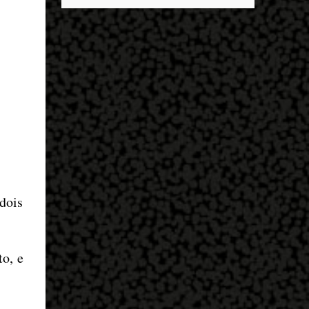
descobrir mais sobre ele e um dos grandes
entrar no exército’… Essas coisas me fizeram
destaques é seu status de relacionamento
entrar no exército. Eu disse; ‘vou mostrar
amoroso. Em maio deste ano, Mbappé foi
par...
visto pela primeira vez ao lado de Inès Rau .
A modelo trans, então, passou a ser
apontada como namorada do atleta. No
entanto, os dois nunca confirmaram que a
relação existe. Quem é Inès Rau? Inès Rau é
uma modelo de descendência argelina
nascida em Paris, França. Ela ficou famosa
ao se tornar a primeira playmate trans da
Playboy , em novembro de 2017. Ela realizou
dois
uma cirurgia de redesignação sexual aos 18
anos, mas sua identidade transgênero só se
tornou publica quando ela posou na revista
e lançou sua biografia 'Femme' , publicada
o, e
em 2018. "Eu vivi muito tempo sem falar
que era transgênero, Eu namorei muito e
quase esqueci. Eu ti...