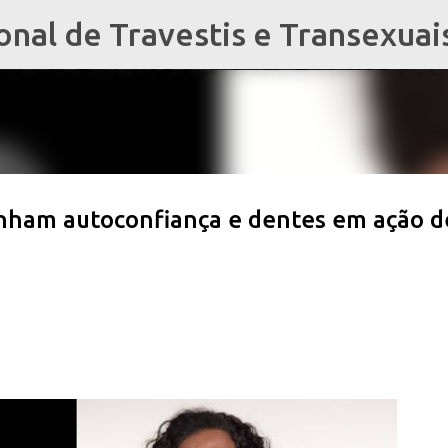
al de Travestis e Transexuai
Pular para o conteúdo principal
nham autoconfiança e dentes em ação d