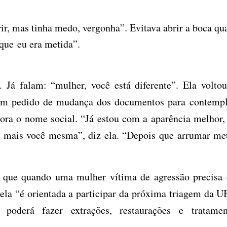
ir, mas tinha medo, vergonha”. Evitava abrir a boca q
que eu era metida”.
 Já falam: “mulher, você está diferente”. Ela volto
 com pedido de mudança dos documentos para contempl
gora o nome social.
“
J
á
estou com a apar
ê
ncia melhor,
r mais voc
ê
mesma
”
, diz ela.
“
Depois que arrumar me
z que quando uma mulher vítima de agressão precisa 
 ela “é orientada a participar da próxima triagem da 
poderá fazer extrações, restaurações e tratamen