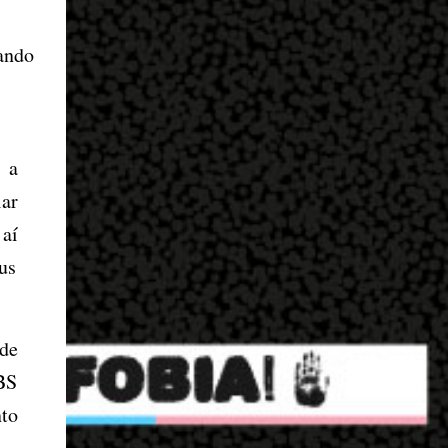
uando
u a
ar
 a
í
us
de
UBS
to