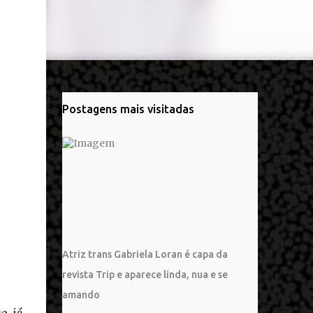
Postagens mais visitadas
Atriz trans Gabriela Loran é capa da
revista Trip e aparece linda, nua e se
amando
e já