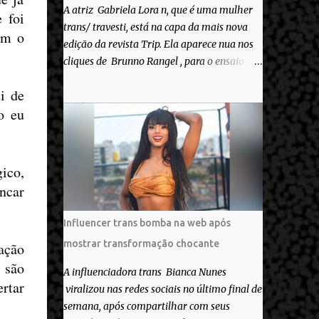
A atriz Gabriela Lora n, que é uma mulher
 foi
trans/ travesti, está na capa da mais nova
om o
edição da revista Trip. Ela aparece nua nos
cliques de Brunno Rangel , para o ensaio
Pele Project, que ilustra a matéria de capa
i de
“Você gosta do seu Corpo?”. “Finalmente
o eu
saiuuu!!! Muita felicidade e gratidão a toda
movimentação para que isso se tornasse
real. Agradeço aos lindos Bruno e Marcelo
por me convidarem para esse projeto
ico,
incrível, que fala acima de tudo sobre amor.
ancar
Todo carinho do mundo para a Dri da Trip
que foi a ponte disso tudo”, escreveu
Influencer trans bomba na web após
Gabriela. Gabriela classificou a capa como
mostrar transformação chocante
a
çã
o
linda e a matéria que envolvem 180
 s
ã
o
histórias (e corpos nus) de gente que se
A influenciadora trans Bianca Nunes
apaixonou pela própria pele – como
ertar
viralizou nas redes sociais no último final de
extraordinária. O Pele Projetc tem como
semana, após compartilhar com seus
objetivo fotografar e expor uma diversidade