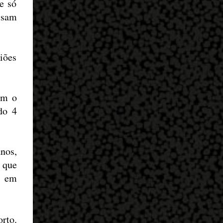
e só
isam
iões
am o
do 4
nos,
 que
i em
orto.