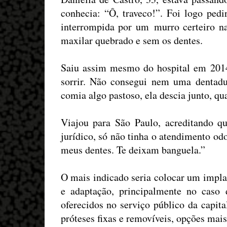
conhecia: “Ô, traveco!”. Foi logo pedi
interrompida por um murro certeiro n
maxilar quebrado e sem os dentes.
Saiu assim mesmo do hospital em 201
sorrir. Não consegui nem uma denta
comia algo pastoso, ela descia junto, qu
Viajou para São Paulo, acreditando qu
jurídico, só não tinha o atendimento od
meus dentes. Te deixam banguela.”
O mais indicado seria colocar um impl
e adapta
çã
o, principalmente no caso
oferecidos no servi
ç
o p
ú
blico da capita
próteses fixas e removíveis, opções mais