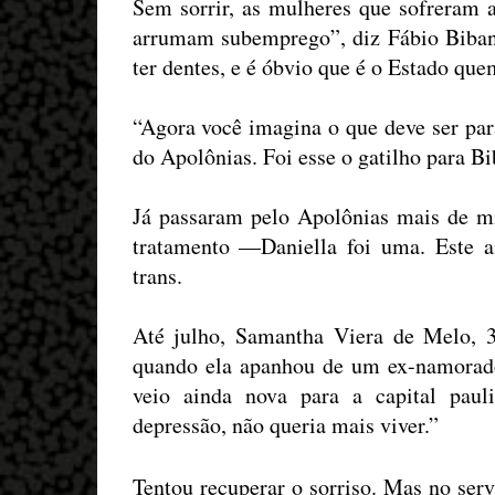
Sem sorrir, as mulheres que sofreram
arrumam subemprego”, diz Fábio Biban
ter dentes, e é óbvio que é o Estado que
“Agora você imagina o que deve ser pa
do Apolônias. Foi esse o gatilho para Bib
Já passaram pelo Apolônias mais de mi
tratamento —
Daniella foi uma. Este 
trans.
Até julho, Samantha Viera de Melo, 3
quando ela apanhou de um ex-namorado
veio ainda nova para a capital pauli
depressão, não queria mais viver.”
Tentou recuperar o sorriso. Mas no serv