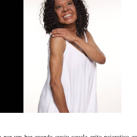
o por um bar quando ouviu aquele grito pejorativo qu