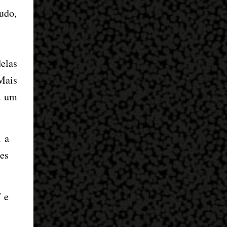
tudo,
elas
Mais
á um
 a
es
 e