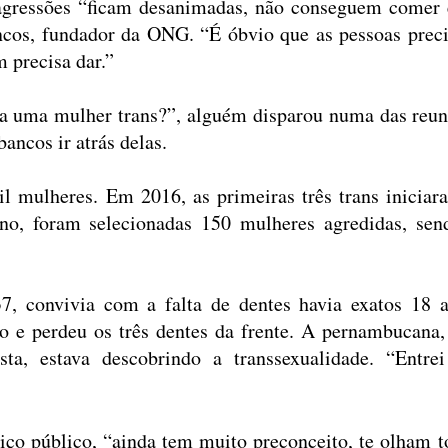
 agressões “ficam desanimadas, não conseguem comer 
cos, fundador da ONG. “É óbvio que as pessoas prec
m precisa dar.”
ra uma mulher trans?”, alguém disparou numa das reun
ancos ir atrás delas.
l mulheres. Em 2016, as primeiras três trans iniciar
ano, foram selecionadas 150 mulheres agredidas, sen
7, convivia com a falta de dentes havia exatos 18 a
 e perdeu os três dentes da frente. A pernambucana,
sta, estava descobrindo a transsexualidade. “Entre
iço público, “ainda tem muito preconceito, te olham t