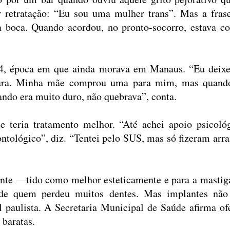
r retratação: “Eu sou uma mulher trans”. Mas a frase
a boca. Quando acordou, no pronto-socorro, estava c
4, época em que ainda morava em Manaus. “Eu deixe
dura. Minha mãe comprou uma para mim, mas quand
ando era muito duro, não quebrava”, conta.
e teria tratamento melhor. “Até achei apoio psicológ
ontológico”, diz. “Tentei pelo SUS, mas só fizeram arr
ante —
tido como melhor esteticamente e para a mastig
 de quem perdeu muitos dentes. Mas implantes n
ã
o
l paulista. A Secretaria Municipal de Sa
ú
de afirma of
 baratas.