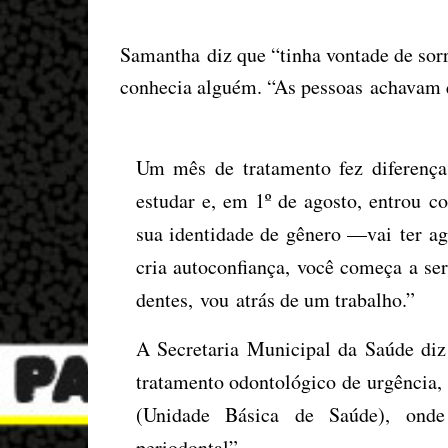
Samantha diz que “tinha vontade de sorr
conhecia alguém. “As pessoas achavam 
Um mês de tratamento fez diferença.
estudar e, em 1º de agosto, entrou
sua identidade de gênero —
vai
ter a
cria autoconfian
ç
a, voc
ê
come
ç
a a se
dentes,
vou
atrás de um trabalho.”
A Secretaria Municipal da Saúde di
tratamento odontológico de urgência,
(Unidade Básica de Saúde), onde 
periodontal”.