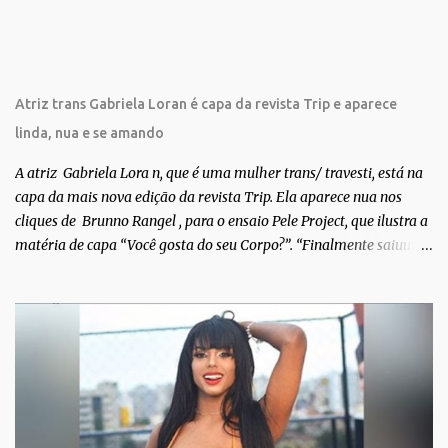
s
Atriz trans Gabriela Loran é capa da revista Trip e aparece
linda, nua e se amando
A atriz Gabriela Lora n, que é uma mulher trans/ travesti, está na
capa da mais nova edição da revista Trip. Ela aparece nua nos
cliques de Brunno Rangel , para o ensaio Pele Project, que ilustra a
matéria de capa “Você gosta do seu Corpo?”. “Finalmente saiuuu!!!
Muita felicidade e gratidão a toda movimentação para que isso se
tornasse real. Agradeço aos lindos Bruno e Marcelo por me
convidarem para esse projeto incrível, que fala acima de tudo
sobre amor. Todo carinho do mundo para a Dri da Trip que foi a
ponte disso tudo”, escreveu Gabriela. Gabriela classificou a capa
como linda e a matéria que envolvem 180 histórias (e corpos nus)
de gente que se apaixonou pela própria pele – como
extraordinária. O Pele Projetc tem como objetivo fotografar e