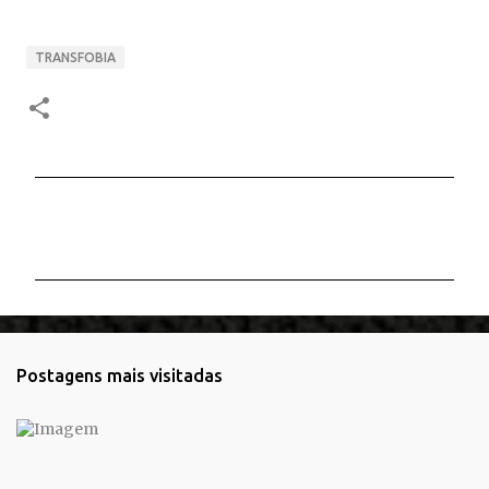
TRANSFOBIA
C
o
m
e
n
t
Postagens mais visitadas
á
r
i
o