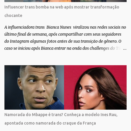
expor uma diversidade de corpos nus, ressaltando a beleza das
Influencer trans bomba na web após mostrar transformação
especificidades físicas. A atriz se tornou nacionalmente conhecida
chocante
após fazer uma participação especial na novela teen Malhação, da
TV Globo. Na trama, ela inte...
A influenciadora trans Bianca Nunes viralizou nas redes sociais no
último final de semana, após compartilhar com seus seguidores
do Instagram algumas fotos antes de sua transição de gênero. O
caso se iniciou após Bianca entrar na onda dos challenges do Tik
Tok, onde mostrava sua evolução ao longo dos anos. Não demorou
muito para que o vídeo surpreendente caísse na rede. No registro,
Bianca aparece ainda muito jovem e usando roupas masculinas,
após algumas fotos diferentes, ela finalmente aparece usando um
biquíni fio dental, com cabelo longo e seios. Através do Instagram,
a morena desabafou como foi passar um período da sua vida no
exército brasileiro. Segundo Bianca, ela apenas se alistou como
uma forma de provar que sua identidade de gênero não seria algo
passageiro. “Me alistei no exército porque eu sempre ouvia muito;
Namorada do Mbappe é trans? Conheça a modelo Ines Rau,
‘bota no exército para ver se vira homem’, ‘ah, esse aí não vai
apontada como namorada do craque da França
entrar no exército’… Essas coisas me fizeram entrar no exército. Eu